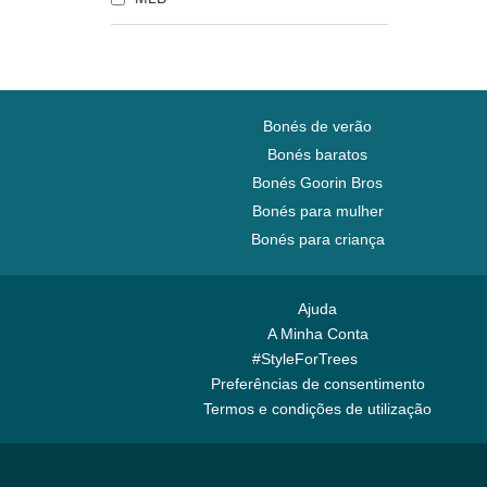
Labrador retriever
Lagarto
Lagosta
Leão
Bonés de verão
Leoa
Bonés baratos
Libélula
Bonés Goorin Bros
Lobo
Bonés para mulher
Ovelha
Bonés para criança
Pantera
Pastor alemão
Ajuda
Pato
A Minha Conta
Pégaso
#StyleForTrees
Peixe lutador de sião
Preferências de consentimento
Pintinho
Termos e condições de utilização
Pitbull
Pomba