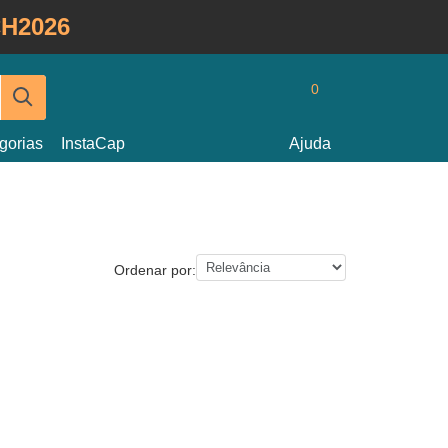
H2026
0
gorias
InstaCap
Ajuda
Ordenar por: