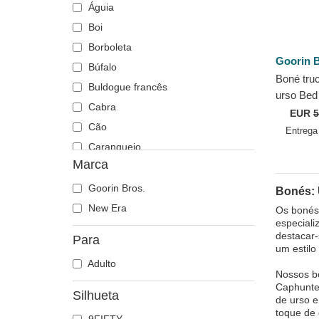
Águia
Boi
Borboleta
Goorin B
Búfalo
Boné tru
Buldogue francês
urso Bed
Cabra
Happy T
EUR
5
Cão
da Goori
Entreg
Caranguejo
Marca
Cavalo
Caveira
Goorin Bros.
Bonés:
Cervo
New Era
Os bonés 
especiali
Chacal
destacar-
Para
Chihuahua
um estilo
Adulto
Coiote
Nossos bo
Coruja
Caphunte
Silhueta
de urso e
Corvo
toque de 