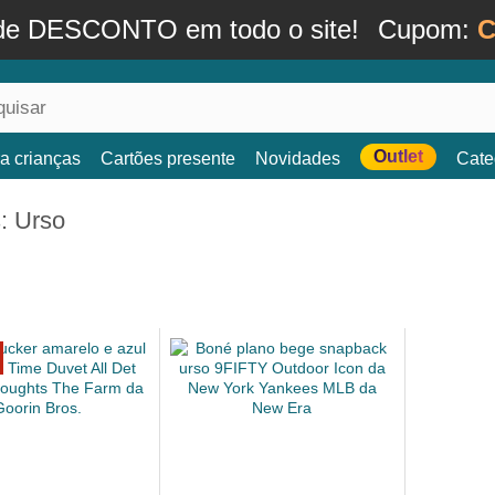
de DESCONTO em todo o site!
Cupom:
C
Outlet
a crianças
Cartões presente
Novidades
Cate
: Urso