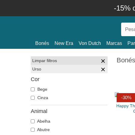
-15% 
Bonés
New Era
Von Dutch
Marcas
Par
Bonés
Limpar filtros
Urso
Cor
Bege
-30%
Cinza
Animal
Abelha
Abutre