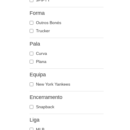
9FIFTY
Crocodilo
Doberman
Forma
Dragão
Outros Bonés
Escorpião
Trucker
Esquilo
Pala
Fénix
Flamingo
Curva
Foca
Plana
Formiga
Equipa
Gaivota
Galo
New York Yankees
Gato
Encerramento
Golfinho
Snapback
Guaxinim
Guepardo
Liga
Hipopótamo
MLB