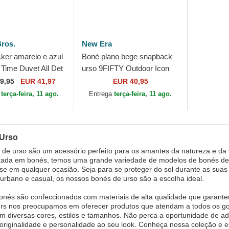
ros.
New Era
cker amarelo e azul
Boné plano bege snapback
 Time Duvet All Det
urso 9FIFTY Outdoor Icon
houghts The Farm
da New York Yankees MLB
9,95
EUR 41,97
EUR 40,95
n Bros.
da New Era
a
terça-feira, 11 ago.
Entrega
terça-feira, 11 ago.
 Urso
de urso são um acessório perfeito para os amantes da natureza e da vi
zada em bonés, temos uma grande variedade de modelos de bonés de u
se em qualquer ocasião. Seja para se proteger do sol durante as sua
 urbano e casual, os nossos bonés de urso são a escolha ideal.
nés são confeccionados com materiais de alta qualidade que garantem 
rs nos preocupamos em oferecer produtos que atendam a todos os gos
m diversas cores, estilos e tamanhos. Não perca a oportunidade de a
originalidade e personalidade ao seu look. Conheça nossa coleção e e