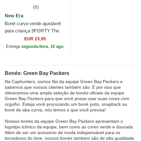
(5)
New Era
Boné curvo verde ajustável
para criança 9FORTY The
League da Green Bay
EUR 23,95
Packers NFL da New Era
Entrega
segunda-feira, 10 ago.
Bonés: Green Bay Packers
Na Caphunters, somos fãs da equipe Green Bay Packers e
sabemos que nossos clientes também são. É por isso que
oferecemos uma ampla seleção de bonés oficiais da equipe
Green Bay Packers para que você possa usar suas cores com
orgulho. Esteja você procurando um boné justo, snapback ou
boné de aba curva, nós temos o que você precisa!
Nossos bonés da equipe Green Bay Packers apresentam o
logotipo icônico da equipe, bem como as cores verde e dourada.
Além de ser um acessório de moda indispensável para os
torcedores do time, nossos bonés também são de alta qualidade