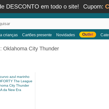
de DESCONTO em todo o site!
Cupom:
C
Outlet
a crianças
Cartões presente
Novidades
Cate
: Oklahoma City Thunder