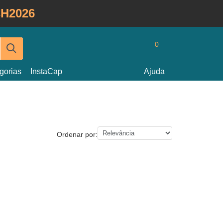
H2026
0
gorias
InstaCap
Ajuda
Ordenar por: