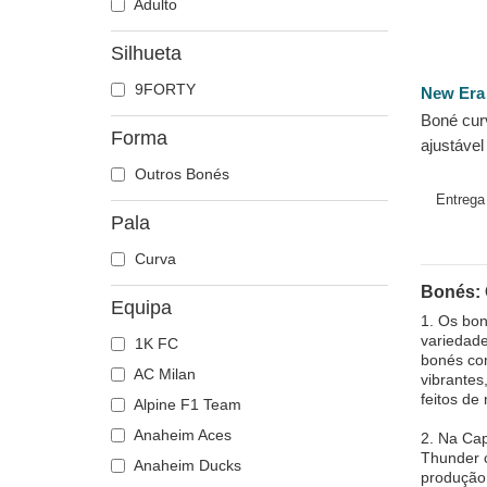
Adulto
Silhueta
9FORTY
New Era
Boné cur
Forma
ajustáve
League d
Outros Bonés
Thunder
Entreg
Pala
Curva
Bonés: 
Equipa
1. Os bo
variedade
1K FC
bonés com
AC Milan
vibrantes
feitos de
Alpine F1 Team
Anaheim Aces
2. Na Ca
Thunder 
Anaheim Ducks
produção,