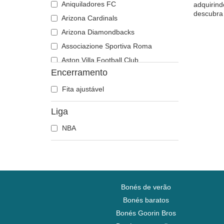
Aniquiladores FC
adquirind
descubra 
Arizona Cardinals
Arizona Diamondbacks
Associazione Sportiva Roma
Aston Villa Football Club
Encerramento
Atlanta Braves
Atlanta Falcons
Fita ajustável
Boston Bruins
Liga
Boston Celtics
NBA
Boston Red Sox
Brooklyn Nets
Carolina Panthers
Chelsea Football Club
Chicago Bears
Bonés de verão
Chicago Blackhawks
Bonés baratos
Bonés Goorin Bros
Chicago Bulls