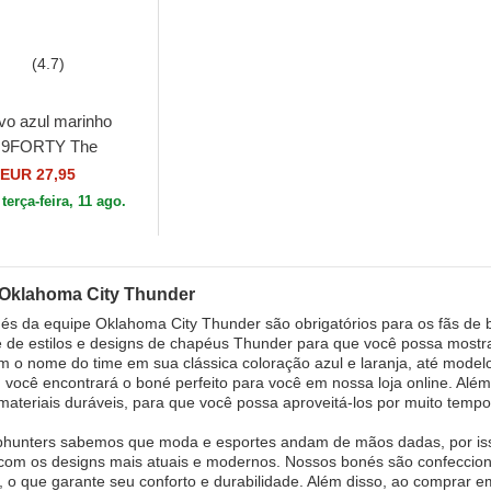
(4.7)
vo azul marinho
l 9FORTY The
a Oklahoma City
EUR 27,95
 NBA da New Era
a
terça-feira, 11 ago.
Oklahoma City Thunder
nés da equipe Oklahoma City Thunder são obrigatórios para os fãs d
 de estilos e designs de chapéus Thunder para que você possa mostr
 o nome do time em sua clássica coloração azul e laranja, até mode
, você encontrará o boné perfeito para você em nossa loja online. Alé
 materiais duráveis, para que você possa aproveitá-los por muito tempo
phunters sabemos que moda e esportes andam de mãos dadas, por is
com os designs mais atuais e modernos. Nossos bonés são confeccion
 o que garante seu conforto e durabilidade. Além disso, ao comprar em 