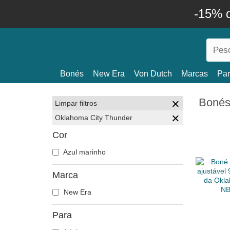
-15% 
Bonés
New Era
Von Dutch
Marcas
Par
Bonés
Limpar filtros
Oklahoma City Thunder
Cor
Azul marinho
Marca
New Era
Para