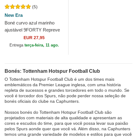
(5)
New Era
Boné curvo azul marinho
ajustável 9FORTY Repreve
da Tottenham Hotspur
EUR 27,95
Football Club Premier...
Entrega
terça-feira, 11 ago.
Bonés: Tottenham Hotspur Football Club
O Tottenham Hotspur Football Club é um dos times mais
emblemáticos da Premier League inglesa, com uma história
repleta de sucessos e grandes torcedores em todo o mundo. Se
você é torcedor dos Spurs, não pode perder nossa seleção de
bonés oficiais do clube na Caphunters.
Nossos bonés do Tottenham Hotspur Football Club são
projetados com materiais de alta qualidade e apresentam as
cores e escudos do time, para que você possa levar sua paixão
pelos Spurs aonde quer que você vá. Além disso, na Caphunters
temos uma grande variedade de modelos e estilos para que você