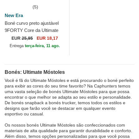
(5)
New Era
Boné curvo preto ajustável
9FORTY Core da Ultimate
Móstoles Kings League da
EUR
25,95
EUR 18,17
New Era
Entrega
terça-feira, 11 ago.
Bonés: Ultimate Móstoles
Você é fã do Ultimate Móstoles e está procurando o boné perfeito
para exibir as cores do seu time favorito? Na Caphunters temos
uma vasta seleção de bonés Ultimate Móstoles para que possa
encontrar o que melhor se adapta ao seu estilo e personalidade.
De bonés snapback a bonés trucker, temos todos os estilos e
designs que farão você se destacar em qualquer evento
esportivo ou casual.
Os nossos bonés Ultimate Móstoles são confeccionados com
materiais de alta qualidade para garantir durabilidade e conforto.
Além disso, temos opções personalizadas para que você possa