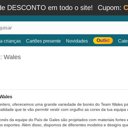
de DESCONTO em todo o site!
Cupom:
C
Outlet
a crianças
Cartões presente
Novidades
Cate
: Wales
Wales
nters, oferecemos uma grande variedade de bonés do Team Wales par
ualidade que te vão permitir vestir com orgulho as cores da tua equipa
nés da equipe do País de Gales são projetados com materiais fortes e 
os esportes. Além disso, dispomos de diferentes modelos e designs q