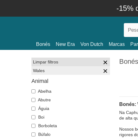
-15% 
Bonés
New Era
Von Dutch
Marcas
Par
Bonés
Limpar filtros
Wales
Animal
Abelha
Abutre
Bonés: 
Águia
Na Caphu
Boi
de alta q
Borboleta
Nossos bo
Búfalo
rigores d