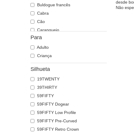
desde bon
Buldogue francês
Não espe
Cabra
Cão
Caranguejo
Para
Cavalo
Caveira
Adulto
Cervo
Criança
Chacal
Silhueta
Chihuahua
19TWENTY
Coiote
39THIRTY
Coruja
59FIFTY
Corvo
59FIFTY Dogear
Crocodilo
59FIFTY Low Profile
Doberman
59FIFTY Pre-Curved
Dragão
59FIFTY Retro Crown
Escorpião