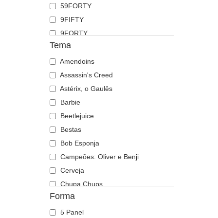
59FORTY
Esquilo
9FIFTY
Fénix
9FORTY
Flamingo
Tema
9FORTY APEX
Foca
9FORTY M-Crown
Amendoins
Formiga
9SEVENTY
Assassin's Creed
Gaivota
9TWENTY
Astérix, o Gaulês
Galo
A Frame
Barbie
Gato
Casual Classic
Beetlejuice
Golfinho
E Frame
Bestas
Guaxinim
Open Back
Bob Esponja
Guepardo
Runner
Campeões: Oliver e Benji
Hipopótamo
The 90s
Cerveja
Labrador retriever
The Ball
Chupa Chups
Lagarto
Forma
The Retro
Cidades e Praias
Lagosta
The Snap
Cocktails
Leão
5 Panel