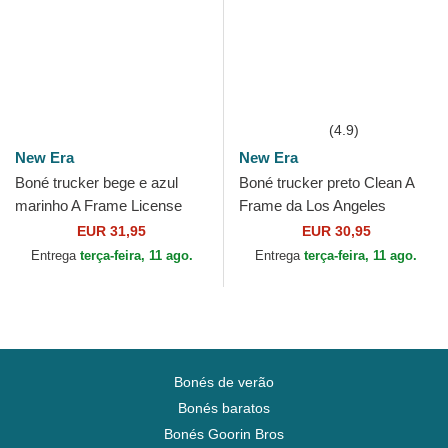
(4.9)
New Era
New Era
Boné trucker bege e azul
Boné trucker preto Clean A
marinho A Frame License
Frame da Los Angeles
Plate da California da New
Dodgers MLB da New Era
EUR 31,95
EUR 30,95
Era
Entrega
terça-feira, 11 ago.
Entrega
terça-feira, 11 ago.
Bonés de verão
Bonés baratos
Bonés Goorin Bros