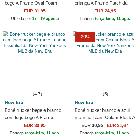
bege A Frame Oval Foam
criança A Frame Patch da
Patch da New Era
Superman DC Comics da
EUR 31,95
EUR 24,95
New Era
Obtê-lo por
17 - 19 agosto
Entrega
terça-feira, 11 ago.
-30%
(4.7)
(5)
New Era
New Era
Boné trucker bege e branco
Boné trucker branco e azul
com logo bege A Frame
marinho Team Colour Block A
League Essential da New
Frame da New York Yankees
EUR 30,95
EUR
30,95
EUR 21,67
York Yankees MLB da New
MLB da New Era
Entrega
terça-feira, 11 ago.
Entrega
terça-feira, 11 ago.
Era