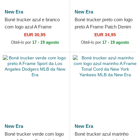
New Era
New Era
Boné trucker azul e branco
Boné trucker preto com logo
com logo azul A Frame
preto A Frame Patch Denim
League Essential da New
da New Era
EUR 30,95
EUR 34,95
York Yankees MLB da New
Obtê-lo por
17 - 19 agosto
Obtê-lo por
17 - 19 agosto
Era
New Era
New Era
Boné trucker verde com logo
Boné trucker azul marinho