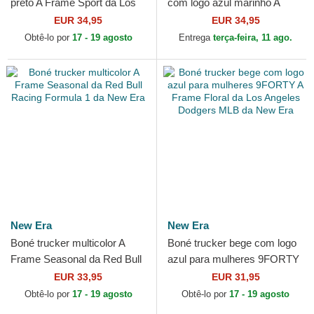
preto A Frame Sport da Los
com logo azul marinho A
Angeles Dodgers MLB da
Frame Tonal Cord da New
EUR 34,95
EUR 34,95
New Era
York Yankees MLB da New...
Obtê-lo por
17 - 19 agosto
Entrega
terça-feira, 11 ago.
New Era
New Era
Boné trucker multicolor A
Boné trucker bege com logo
Frame Seasonal da Red Bull
azul para mulheres 9FORTY
Racing Formula 1 da New
A Frame Floral da Los
EUR 33,95
EUR 31,95
Era
Angeles Dodgers MLB da...
Obtê-lo por
17 - 19 agosto
Obtê-lo por
17 - 19 agosto