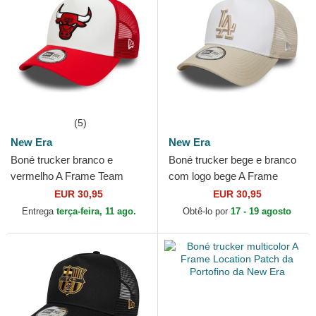
(5)
New Era
New Era
Boné trucker branco e
Boné trucker bege e branco
vermelho A Frame Team
com logo bege A Frame
Colour da Chicago Bulls NBA
League Essential da Los
EUR 30,95
EUR 30,95
da New Era
Angeles Dodgers MLB da...
Entrega
terça-feira, 11 ago.
Obtê-lo por
17 - 19 agosto