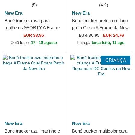
(5)
(4.9)
New Era
New Era
Boné trucker rosa para
Boné trucker preto com logo
mulheres 9FORTY A Frame
preto Clean A Frame da New
Floral da New York Yankees
York Yankees MLB da New
EUR 33,95
EUR
30,95
EUR 24,76
MLB da New Era
Era
Obtê-lo por
17 - 19 agosto
Entrega
terça-feira, 11 ago.
CRIANÇA
New Era
New Era
Boné trucker azul marinho e
Boné trucker multicolor para