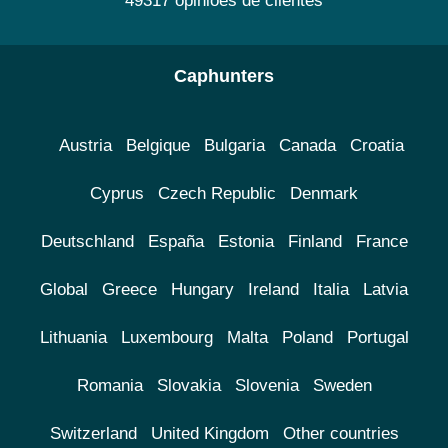
49317 opiniões de clientes
Caphunters
Austria
Belgique
Bulgaria
Canada
Croatia
Cyprus
Czech Republic
Denmark
Deutschland
España
Estonia
Finland
France
Global
Greece
Hungary
Ireland
Italia
Latvia
Lithuania
Luxembourg
Malta
Poland
Portugal
Romania
Slovakia
Slovenia
Sweden
Switzerland
United Kingdom
Other countries