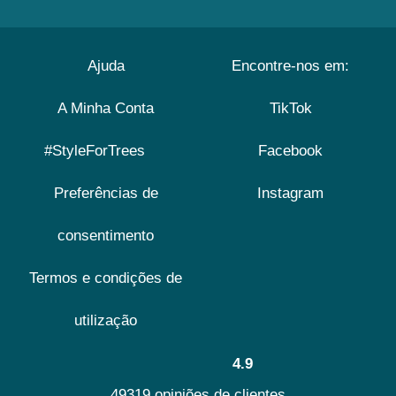
Ajuda
Encontre-nos em:
A Minha Conta
TikTok
#StyleForTrees
Facebook
Preferências de
Instagram
consentimento
Termos e condições de
utilização
4.9
49319 opiniões de clientes