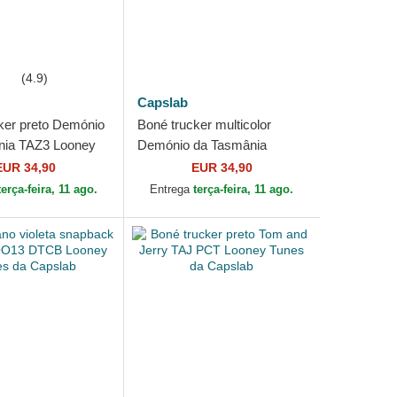
(4.9)
Capslab
ker preto Demónio
Boné trucker multicolor
nia TAZ3 Looney
Demónio da Tasmânia
Capslab
LOO13 PCTTAZB Looney
EUR 34,90
EUR 34,90
Tunes da Capslab
terça-feira, 11 ago.
Entrega
terça-feira, 11 ago.