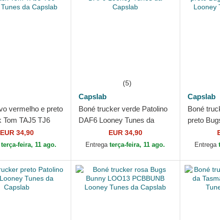
(5)
Capslab
Capslab
vo vermelho e preto
Boné trucker verde Patolino
Boné truc
k Tom TAJ5 TJ6
DAF6 Looney Tunes da
preto Bu
unes da Capslab
Capslab
Looney T
EUR 34,90
EUR 34,90
a
terça-feira, 11 ago.
Entrega
terça-feira, 11 ago.
Entrega