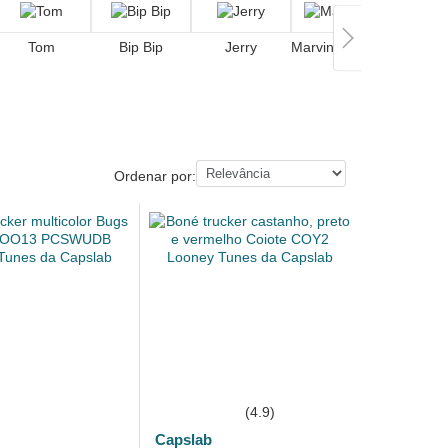
Tom
Bip Bip
Jerry
Marvin, o Marciano
Piu-
Ordenar por:
(4.9)
Capslab