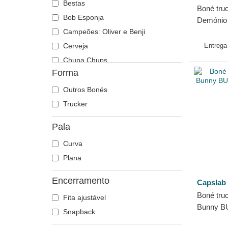
Bestas
Boné tru
Bob Esponja
Demónio
Campeões: Oliver e Benji
Looney T
Cerveja
Entreg
Chupa Chups
Forma
Cidades e Praias
Cocktails
Outros Bonés
DC Comics
Trucker
Disney
Pala
Dragon Ball
Curva
Estados e Países
Plana
Famous
Fast & Furious
Encerramento
Capslab
Gru, meu vilão favorito
Boné tru
Fita ajustável
Harry Potter
Bunny B
Snapback
Hip Hop Dogz
da Capsl