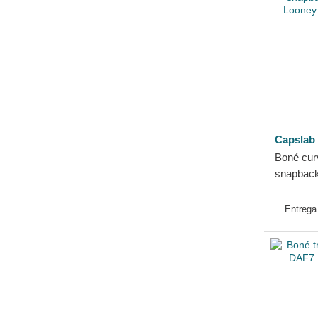
Scooby-Doo
Shrek
Super Mario Bros.
Tubarão
Capslab
Boné cur
snapbac
Looney T
Entreg