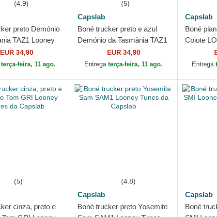
(4.9)
(5)
Capslab
Capslab
cker preto Demónio
Boné trucker preto e azul
Boné plan
nia TAZ1 Looney
Demónio da Tasmânia TAZ1
Coiote L
 Capslab
CT Looney Tunes da
Looney T
EUR 34,90
EUR 34,90
Capslab
a
terça-feira, 11 ago.
Entrega
terça-feira, 11 ago.
Entrega
(5)
(4.8)
Capslab
Capslab
ker cinza, preto e
Boné trucker preto Yosemite
Boné truck