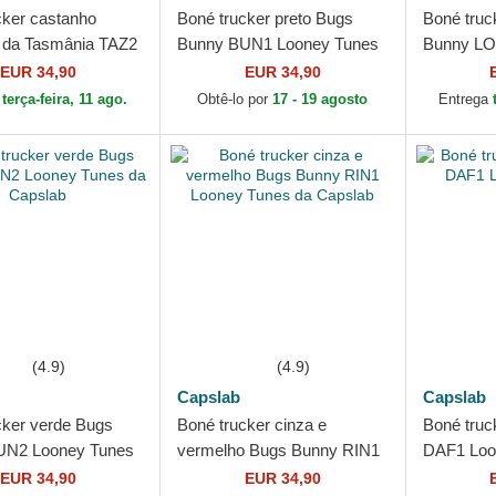
cker castanho
Boné trucker preto Bugs
Boné truc
 da Tasmânia TAZ2
Bunny BUN1 Looney Tunes
Bunny L
unes da Capslab
da Capslab
Looney T
EUR 34,90
EUR 34,90
a
terça-feira, 11 ago.
Obtê-lo por
17 - 19 agosto
Entrega
(4.9)
(4.9)
Capslab
Capslab
cker verde Bugs
Boné trucker cinza e
Boné truck
UN2 Looney Tunes
vermelho Bugs Bunny RIN1
DAF1 Loo
ab
Looney Tunes da Capslab
Capslab
EUR 34,90
EUR 34,90