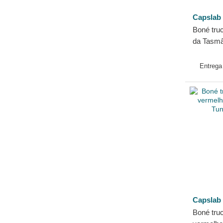
Capslab
Boné tru
da Tasmâ
Tunes da
Entreg
Capslab
Boné truc