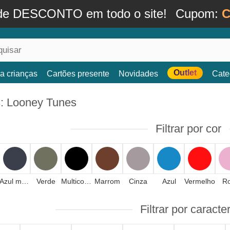
de DESCONTO em todo o site!
Cupom:
C
Outlet
a crianças
Cartões presente
Novidades
Cate
: Looney Tunes
Filtrar por cor
Azul marinho
Verde
Multicolorido
Marrom
Cinza
Azul
Vermelho
R
Filtrar por caracte