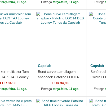
a
terça-feira, 11 ago.
Entrega
terça-feira, 11 ago.
Entrega
Capslab
Capslab
ker multicolor Tom
Boné curvo camuflagem
Boné truc
y TAJ9 TAJ Looney
snapback Patolino LOO14
Coiote L
 Capslab
DES Looney Tunes da
Tunes da 
EUR 34,90
EUR 34,90
Capslab
a
terça-feira, 11 ago.
Entrega
terça-feira, 11 ago.
Entrega