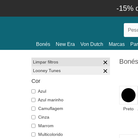
-15% 
Bonés
New Era
Von Dutch
Marcas
Par
Bonés
Limpar filtros
Looney Tunes
Cor
Azul
Azul marinho
Camuflagem
Preto
Cinza
Marrom
Multicolorido