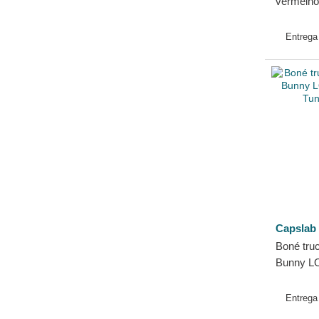
vermelh
Tunes da
Entreg
Capslab
Boné truc
Bunny L
Tunes da
Entreg