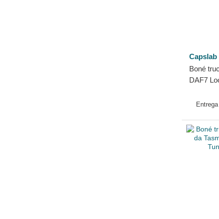
Capslab
Boné truc
DAF7 Lo
Capslab
Entreg