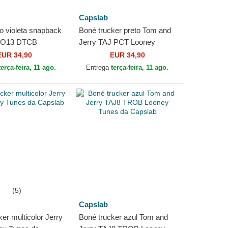
Capslab
o violeta snapback
Boné trucker preto Tom and
OO13 DTCB
Jerry TAJ PCT Looney
unes da Capslab
Tunes da Capslab
EUR 34,90
EUR 34,90
terça-feira, 11 ago.
Entrega
terça-feira, 11 ago.
(5)
Capslab
er multicolor Jerry
Boné trucker azul Tom and