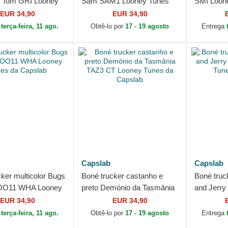
o Tom GRI Looney
Sam SAM1 Looney Tunes
SMI Loon
 Capslab
da Capslab
Capslab
EUR 34,90
EUR 34,90
a
terça-feira, 11 ago.
Obtê-lo por
17 - 19 agosto
Entrega
Capslab
Capslab
ker multicolor Bugs
Boné trucker castanho e
Boné truc
OO11 WHA Looney
preto Demónio da Tasmânia
and Jerry
 Capslab
TAZ3 CT Looney Tunes da
Looney T
EUR 34,90
EUR 34,90
Capslab
a
terça-feira, 11 ago.
Obtê-lo por
17 - 19 agosto
Entrega