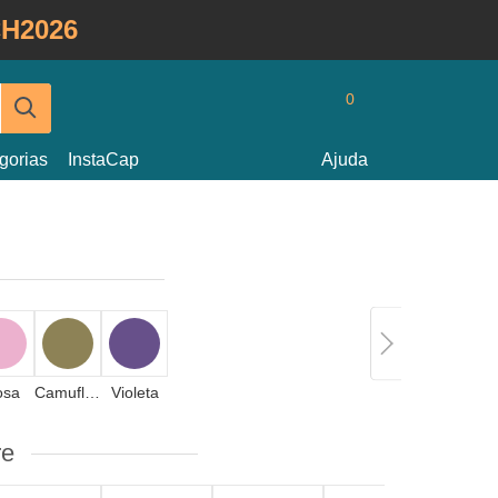
H2026
0
gorias
InstaCap
Ajuda
osa
Camuflagem
Violeta
re