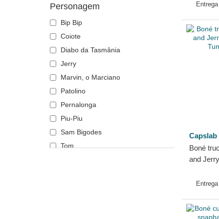
Jogo de Tronos
Entreg
Personagem
Kung Fu Panda
Bip Bip
Looney Tunes
Coiote
Lucky Luke
Diabo da Tasmânia
Motor
Jerry
Música
Marvin, o Marciano
My Hero Academia
Patolino
Naruto
Pernalonga
NASA
Piu-Piu
O Senhor dos Anéis
Sam Bigodes
Capslab
One Piece
Tom
Boné truc
Os Smurfs
and Jerr
Tom e Jerry
Parques Nacionais
Tunes da
Regresso ao futuro
Entreg
Rick e Morty
Robot Grendizer