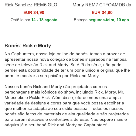
Rick Sanchez REM6 GLO
Morty REM7 CTFOAMDB da
Rick e Morty da Capslab
Capslab
EUR 34,90
EUR 34,90
Obtê-lo por
14 - 18 agosto
Entrega
segunda-feira, 10 ago.
Bonés: Rick e Morty
Na Caphunters, nossa loja online de bonés, temos o prazer de
apresentar nossa nova coleção de bonés inspirados na famosa
série de televisão Rick and Morty. Se é fã da série, não pode
perder esta oportunidade de ter um boné único e original que lhe
permite mostrar a sua paixão por Rick and Morty.
Nossos bonés Rick and Morty são projetados com os
personagens mais icônicos do show, incluindo Rick, Morty, Mr.
Meeseeks e Pickle Rick. Além disso, oferecemos uma ampla
variedade de designs e cores para que você possa escolher a
que melhor se adapta ao seu estilo pessoal. Todos os nossos
bonés são feitos de materiais de alta qualidade e são projetados
para serem duráveis e confortáveis de usar. Não espere mais e
adquira já o seu boné Rick and Morty na Caphunters!