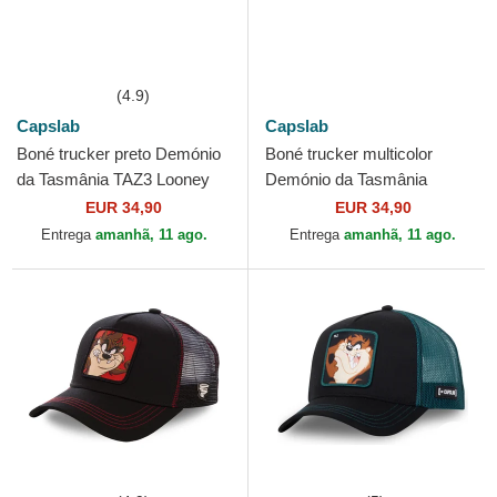
(4.9)
Capslab
Capslab
Boné trucker preto Demónio
Boné trucker multicolor
da Tasmânia TAZ3 Looney
Demónio da Tasmânia
Tunes da Capslab
LOO13 PCTTAZB Looney
EUR 34,90
EUR 34,90
Tunes da Capslab
Entrega
amanhã, 11 ago.
Entrega
amanhã, 11 ago.