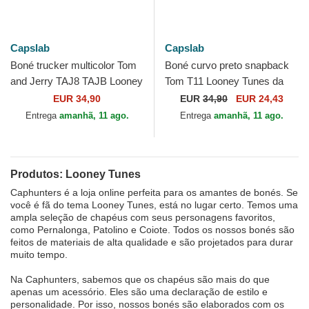
Capslab
Capslab
Boné trucker multicolor Tom
Boné curvo preto snapback
and Jerry TAJ8 TAJB Looney
Tom T11 Looney Tunes da
Tunes da Capslab
Capslab
EUR 34,90
EUR
34,90
EUR 24,43
Entrega
amanhã, 11 ago.
Entrega
amanhã, 11 ago.
Produtos: Looney Tunes
Caphunters é a loja online perfeita para os amantes de bonés. Se
você é fã do tema Looney Tunes, está no lugar certo. Temos uma
ampla seleção de chapéus com seus personagens favoritos,
como Pernalonga, Patolino e Coiote. Todos os nossos bonés são
feitos de materiais de alta qualidade e são projetados para durar
muito tempo.
Na Caphunters, sabemos que os chapéus são mais do que
apenas um acessório. Eles são uma declaração de estilo e
personalidade. Por isso, nossos bonés são elaborados com os