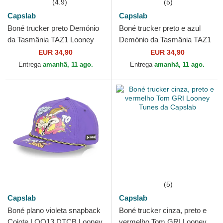
(4.9)
(5)
Capslab
Capslab
Boné trucker preto Demónio
Boné trucker preto e azul
da Tasmânia TAZ1 Looney
Demónio da Tasmânia TAZ1
Tunes da Capslab
CT Looney Tunes da Capslab
EUR 34,90
EUR 34,90
Entrega
amanhã, 11 ago.
Entrega
amanhã, 11 ago.
(5)
Capslab
Capslab
Boné plano violeta snapback
Boné trucker cinza, preto e
Coiote LOO13 DTCB Looney
vermelho Tom GRI Looney