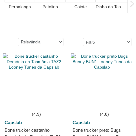
Pernalonga
Patolino
Coiote
Diabo da Tasmânia
Tom
(4.9)
(4.8)
Capslab
Capslab
Boné trucker castanho
Boné trucker preto Bugs