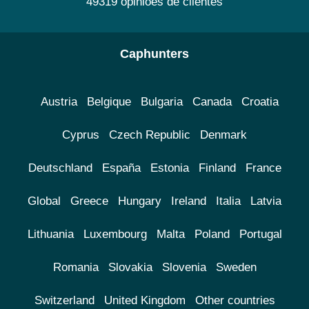
49319 opiniões de clientes
Caphunters
Austria
Belgique
Bulgaria
Canada
Croatia
Cyprus
Czech Republic
Denmark
Deutschland
España
Estonia
Finland
France
Global
Greece
Hungary
Ireland
Italia
Latvia
Lithuania
Luxembourg
Malta
Poland
Portugal
Romania
Slovakia
Slovenia
Sweden
Switzerland
United Kingdom
Other countries