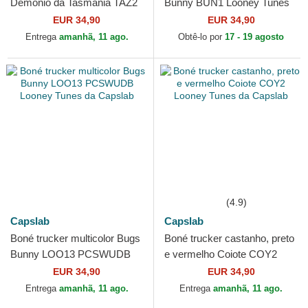
Demónio da Tasmânia TAZ2
Bunny BUN1 Looney Tunes
Looney Tunes da Capslab
da Capslab
EUR 34,90
EUR 34,90
Entrega
amanhã, 11 ago.
Obtê-lo por
17 - 19 agosto
(4.9)
Capslab
Capslab
Boné trucker multicolor Bugs
Boné trucker castanho, preto
Bunny LOO13 PCSWUDB
e vermelho Coiote COY2
Looney Tunes da Capslab
Looney Tunes da Capslab
EUR 34,90
EUR 34,90
Entrega
amanhã, 11 ago.
Entrega
amanhã, 11 ago.