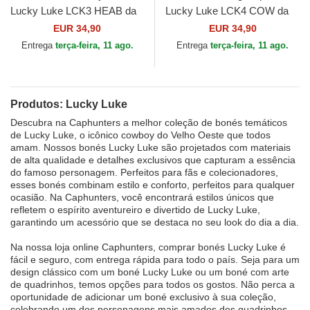
Lucky Luke LCK3 HEAB da
Lucky Luke LCK4 COW da
Capslab
Capslab
EUR 34,90
EUR 34,90
Entrega
terça-feira, 11 ago.
Entrega
terça-feira, 11 ago.
Produtos: Lucky Luke
Descubra na Caphunters a melhor coleção de bonés temáticos
de Lucky Luke, o icônico cowboy do Velho Oeste que todos
amam. Nossos bonés Lucky Luke são projetados com materiais
de alta qualidade e detalhes exclusivos que capturam a essência
do famoso personagem. Perfeitos para fãs e colecionadores,
esses bonés combinam estilo e conforto, perfeitos para qualquer
ocasião. Na Caphunters, você encontrará estilos únicos que
refletem o espírito aventureiro e divertido de Lucky Luke,
garantindo um acessório que se destaca no seu look do dia a dia.
Na nossa loja online Caphunters, comprar bonés Lucky Luke é
fácil e seguro, com entrega rápida para todo o país. Seja para um
design clássico com um boné Lucky Luke ou um boné com arte
de quadrinhos, temos opções para todos os gostos. Não perca a
oportunidade de adicionar um boné exclusivo à sua coleção,
celebrando um dos personagens mais amados dos quadrinhos