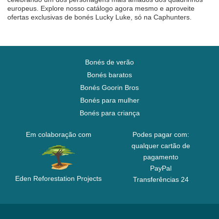
europeus. Explore nosso catálogo agora mesmo e aproveite
ofertas exclusivas de bonés Lucky Luke, só na Caphunters.
Bonés de verão
Bonés baratos
Bonés Goorin Bros
Bonés para mulher
Bonés para criança
Em colaboração com
Podes pagar com:
qualquer cartão de
pagamento
PayPal
Eden Reforestation Projects
Transferências 24