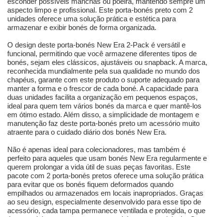
esconder possíveis manchas ou poeira, mantendo sempre um
aspecto limpo e profissional. Este porta-bonés preto com 2
unidades oferece uma solução prática e estética para
armazenar e exibir bonés de forma organizada.
O design deste porta-bonés New Era 2-Pack é versátil e
funcional, permitindo que você armazene diferentes tipos de
bonés, sejam eles clássicos, ajustáveis ou snapback. A marca,
reconhecida mundialmente pela sua qualidade no mundo dos
chapéus, garante com este produto o suporte adequado para
manter a forma e o frescor de cada boné. A capacidade para
duas unidades facilita a organização em pequenos espaços,
ideal para quem tem vários bonés da marca e quer mantê-los
em ótimo estado. Além disso, a simplicidade de montagem e
manutenção faz deste porta-bonés preto um acessório muito
atraente para o cuidado diário dos bonés New Era.
Não é apenas ideal para colecionadores, mas também é
perfeito para aqueles que usam bonés New Era regularmente e
querem prolongar a vida útil de suas peças favoritas. Este
pacote com 2 porta-bonés pretos oferece uma solução prática
para evitar que os bonés fiquem deformados quando
empilhados ou armazenados em locais inapropriados. Graças
ao seu design, especialmente desenvolvido para esse tipo de
acessório, cada tampa permanece ventilada e protegida, o que