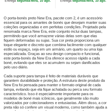
Entrega
segunda-feira, 10 ago.
Entrega
segunda-feira, 10 ago.
O porta-bonés preto New Era, pacote com 2, é um acessório
essencial para os amantes de bonés que desejam manter suas
coleções organizadas e em perfeitas condições. Projetado pela
renomada marca New Era, este conjunto inclui duas tampas,
permitindo que você armazene várias delas sem que elas
fiquem deformadas ou sujas. Sua cor preta proporciona um
toque elegante e discreto que combina facilmente com qualquer
estilo ou espaço, seja em um armário, um quarto ou uma loja
especializada. Graças ao seu design compacto e funcional,
este porta-bonés da New Era oferece acesso rápido a cada
boné, evitando que eles se acumulem ou sejam danificados
pelo uso diário.
Cada suporte para tampa é feito de materiais duráveis que
garantem durabilidade e proteção. A estrutura deste produto da
New Era foi pensada para manter o formato original de cada
tampa, evitando que ela fique achatada ou perca seu formato
característico. Isso é especialmente importante para os
modelos de boné mais icônicos, que geralmente são muito
valorizados por colecionadores e entusiastas. Além disso, a cor
preta não só confere um visual moderno, como também ajuda a