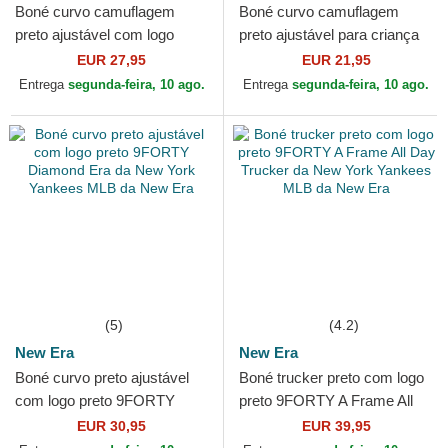
Boné curvo camuflagem
Boné curvo camuflagem
preto ajustável com logo
preto ajustável para criança
preto 9FORTY League
com logo preto 9FORTY
EUR 27,95
EUR 21,95
Essential da New York
League Essential da New...
Entrega
segunda-feira, 10 ago.
Entrega
segunda-feira, 10 ago.
Yankees...
(5)
(4.2)
New Era
New Era
Boné curvo preto ajustável
Boné trucker preto com logo
com logo preto 9FORTY
preto 9FORTY A Frame All
Diamond Era da New York
Day Trucker da New York
EUR 30,95
EUR 39,95
Yankees MLB da New Era
Yankees MLB da New Era