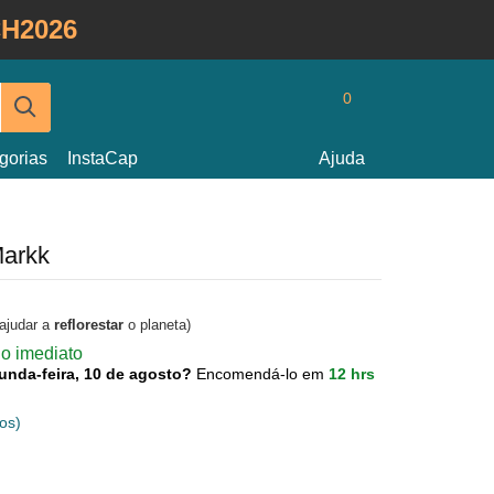
H2026
0
gorias
InstaCap
Ajuda
Markk
 ajudar a
reflorestar
o planeta)
o imediato
unda-feira, 10 de agosto?
Encomendá-lo em
12 hrs
os)