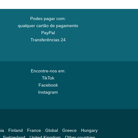
Podes pagar com:
qualquer cartão de pagamento
PayPal
Transferências 24
Encontre-nos em:
TikTok
Facebook
Instagram
ia
Finland
France
Global
Greece
Hungary
Switzerland
United Kingdom
Other countries