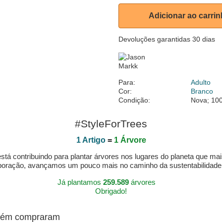
Adicionar ao carri
Devoluções garantidas 30 dias
Para:
Adulto
Cor:
Branco
Condição:
Nova; 100
#StyleForTrees
1 Artigo
=
1 Árvore
á contribuindo para plantar árvores nos lugares do planeta que mai
aboração, avançamos um pouco mais no caminho da sustentabilidad
Já plantamos
259.589
árvores
Obrigado!
mbém compraram