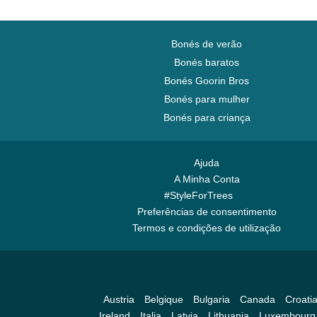
Bonés de verão
Bonés baratos
Bonés Goorin Bros
Bonés para mulher
Bonés para criança
Ajuda
A Minha Conta
#StyleForTrees
Preferências de consentimento
Termos e condições de utilização
Austria
Belgique
Bulgaria
Canada
Croati
Ireland
Italia
Latvia
Lithuania
Luxembourg