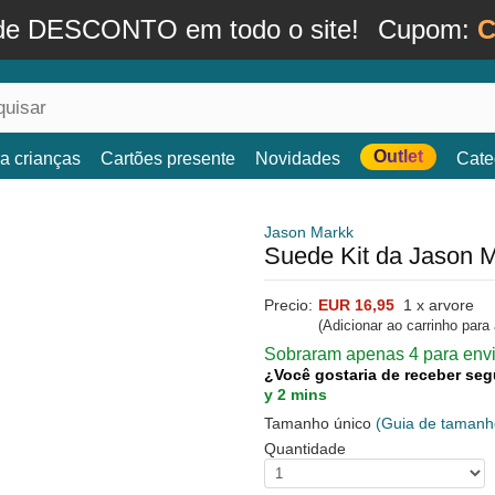
de DESCONTO em todo o site!
Cupom:
C
Outlet
a crianças
Cartões presente
Novidades
Cate
Jason Markk
Suede Kit da Jason 
Precio:
EUR 16,95
1 x arvore
(Adicionar ao carrinho para
Sobraram apenas 4 para envi
¿Você gostaria de receber seg
y 2 mins
Tamanho único
(Guia de tamanh
Quantidade