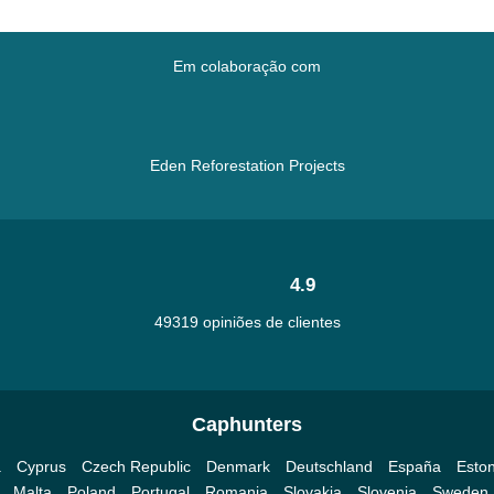
Em colaboração com
Eden Reforestation Projects
4.9
49319 opiniões de clientes
Caphunters
a
Cyprus
Czech Republic
Denmark
Deutschland
España
Eston
Malta
Poland
Portugal
Romania
Slovakia
Slovenia
Sweden