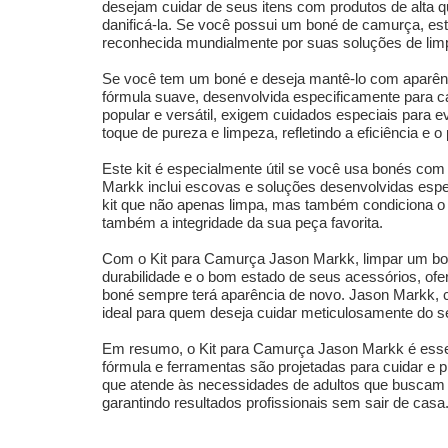
desejam cuidar de seus itens com produtos de alta qu
danificá-la. Se você possui um boné de camurça, est
reconhecida mundialmente por suas soluções de limpe
Se você tem um boné e deseja mantê-lo com aparênc
fórmula suave, desenvolvida especificamente para ca
popular e versátil, exigem cuidados especiais para ev
toque de pureza e limpeza, refletindo a eficiência e
Este kit é especialmente útil se você usa bonés c
Markk inclui escovas e soluções desenvolvidas espec
kit que não apenas limpa, mas também condiciona o 
também a integridade da sua peça favorita.
Com o Kit para Camurça Jason Markk, limpar um boné
durabilidade e o bom estado de seus acessórios, ofer
boné sempre terá aparência de novo. Jason Markk, c
ideal para quem deseja cuidar meticulosamente do s
Em resumo, o Kit para Camurça Jason Markk é essen
fórmula e ferramentas são projetadas para cuidar e p
que atende às necessidades de adultos que buscam cu
garantindo resultados profissionais sem sair de casa