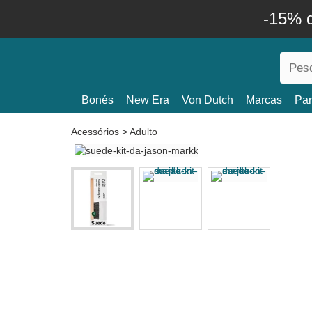
-15% 
Bonés
New Era
Von Dutch
Marcas
Par
Acessórios
>
Adulto