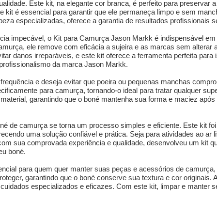
alidade. Este kit, na elegante cor branca, é perfeito para preservar 
e kit é essencial para garantir que ele permaneça limpo e sem manc
za especializadas, oferece a garantia de resultados profissionais s
ia impecável, o Kit para Camurça Jason Markk é indispensável em 
murça, ele remove com eficácia a sujeira e as marcas sem alterar a
itar danos irreparáveis, e este kit oferece a ferramenta perfeita para
 o profissionalismo da marca Jason Markk.
om frequência e deseja evitar que poeira ou pequenas manchas comp
ificamente para camurça, tornando-o ideal para tratar qualquer supe
material, garantindo que o boné mantenha sua forma e maciez após 
 de camurça se torna um processo simples e eficiente. Este kit foi
ecendo uma solução confiável e prática. Seja para atividades ao ar li
om sua comprovada experiência e qualidade, desenvolveu um kit que
eu boné.
cial para quem quer manter suas peças e acessórios de camurça, 
roteger, garantindo que o boné conserve sua textura e cor originais.
idados especializados e eficazes. Com este kit, limpar e manter se
.