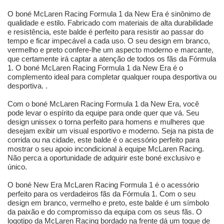
O boné McLaren Racing Formula 1 da New Era é sinônimo de
qualidade e estilo. Fabricado com materiais de alta durabilidade
e resistência, este balde é perfeito para resistir ao passar do
tempo e ficar impecável a cada uso. O seu design em branco,
vermelho e preto confere-lhe um aspecto moderno e marcante,
que certamente irá captar a atenção de todos os fãs da Fórmula
1. O boné McLaren Racing Formula 1 da New Era é o
complemento ideal para completar qualquer roupa desportiva ou
desportiva. .
Com o boné McLaren Racing Formula 1 da New Era, você
pode levar o espírito da equipe para onde quer que vá. Seu
design unissex o torna perfeito para homens e mulheres que
desejam exibir um visual esportivo e moderno. Seja na pista de
corrida ou na cidade, este balde é o acessório perfeito para
mostrar o seu apoio incondicional à equipe McLaren Racing.
Não perca a oportunidade de adquirir este boné exclusivo e
único.
O boné New Era McLaren Racing Formula 1 é o acessório
perfeito para os verdadeiros fãs da Fórmula 1. Com o seu
design em branco, vermelho e preto, este balde é um símbolo
da paixão e do compromisso da equipa com os seus fãs. O
logotipo da McLaren Racing bordado na frente dá um toque de