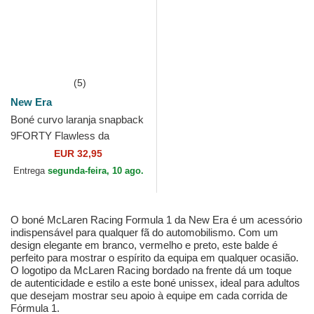
(5)
New Era
Boné curvo laranja snapback
9FORTY Flawless da
McLaren Racing Formula 1
EUR 32,95
da New Era
Entrega
segunda-feira, 10 ago.
O boné McLaren Racing Formula 1 da New Era é um acessório
indispensável para qualquer fã do automobilismo. Com um
design elegante em branco, vermelho e preto, este balde é
perfeito para mostrar o espírito da equipa em qualquer ocasião.
O logotipo da McLaren Racing bordado na frente dá um toque
de autenticidade e estilo a este boné unissex, ideal para adultos
que desejam mostrar seu apoio à equipe em cada corrida de
Fórmula 1.