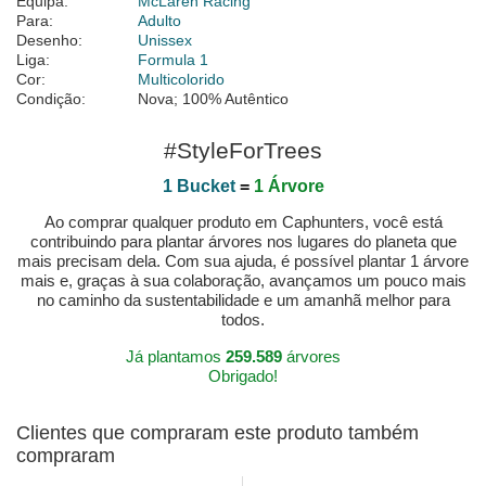
Equipa:
McLaren Racing
Para:
Adulto
Desenho:
Unissex
Liga:
Formula 1
Cor:
Multicolorido
Condição:
Nova; 100% Autêntico
#StyleForTrees
1 Bucket
=
1 Árvore
Ao comprar qualquer produto em Caphunters, você está
contribuindo para plantar árvores nos lugares do planeta que
mais precisam dela. Com sua ajuda, é possível plantar 1 árvore
mais e, graças à sua colaboração, avançamos um pouco mais
no caminho da sustentabilidade e um amanhã melhor para
todos.
Já plantamos
259.589
árvores
Obrigado!
Clientes que compraram este produto também
compraram