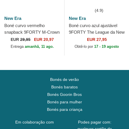
(4.9)
New Era
New Era
Boné curvo vermelho
Boné curvo azul ajustável
snapback 9FORTY M-Crown
9FORTY The League da New
Team da San Francisco
York Giants NFL da New Era
EUR
29,95
EUR 20,97
EUR 27,95
49ers NFL da New Era
Entrega
amanhã, 11 ago.
Obtê-lo por
17 - 19 agosto
Bonés de verão
Bonés baratos
Bonés Goorin Bros
Bonés para mulher
Bonés para criança
Em colaboração com
Podes pagar com:
qualquer cartão de