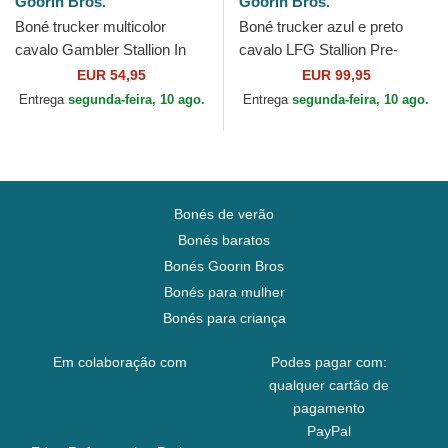
Goorin Bros.
Goorin Bros.
Boné trucker multicolor
Boné trucker azul e preto
cavalo Gambler Stallion In
cavalo LFG Stallion Pre-
The Element The Farm da
Game Seasonal The Farm da
EUR 54,95
EUR 99,95
Goorin Bros.
Goorin Bros.
Entrega
segunda-feira, 10 ago.
Entrega
segunda-feira, 10 ago.
Bonés de verão
Bonés baratos
Bonés Goorin Bros
Bonés para mulher
Bonés para criança
Em colaboração com
Podes pagar com:
qualquer cartão de
pagamento
PayPal