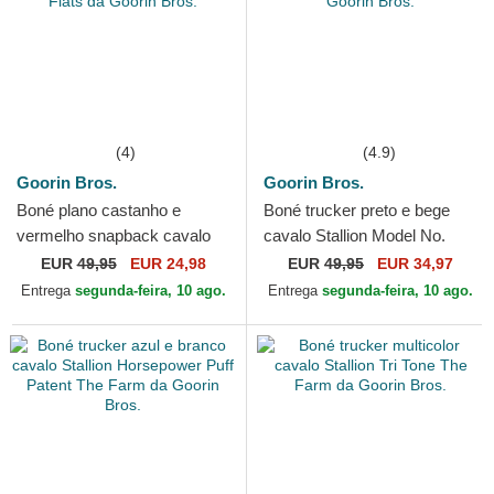
(4)
(4.9)
Goorin Bros.
Goorin Bros.
Boné plano castanho e
Boné trucker preto e bege
vermelho snapback cavalo
cavalo Stallion Model No.
Stallion Free Rider The Farm
5741110N Rodeo The Farm
EUR
49,95
EUR 24,98
EUR
49,95
EUR 34,97
Flats da Goorin Bros.
da Goorin Bros.
Entrega
segunda-feira, 10 ago.
Entrega
segunda-feira, 10 ago.