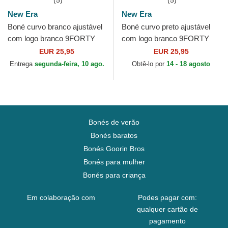
(5)
(5)
New Era
New Era
Boné curvo branco ajustável
Boné curvo preto ajustável
com logo branco 9FORTY
com logo branco 9FORTY
League Essential da New
League Essential da Chicago
EUR 25,95
EUR 25,95
York Yankees MLB da...
Bulls NBA da New Era
Entrega
segunda-feira, 10 ago.
Obtê-lo por
14 - 18 agosto
Bonés de verão
Bonés baratos
Bonés Goorin Bros
Bonés para mulher
Bonés para criança
Em colaboração com
Podes pagar com:
qualquer cartão de
pagamento