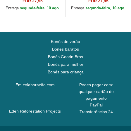
Core Classic da Chicago
9TWENTY Core Classic da
EUR 27,95
EUR 27,95
White Sox MLB da New Era
Pittsburgh Pirates MLB...
Entrega
segunda-feira, 10 ago.
Entrega
segunda-feira, 10 ago.
Bonés de verão
Bonés baratos
Bonés Goorin Bros
Bonés para mulher
Bonés para criança
Em colaboração com
Podes pagar com:
qualquer cartão de
pagamento
PayPal
Eden Reforestation Projects
Transferências 24