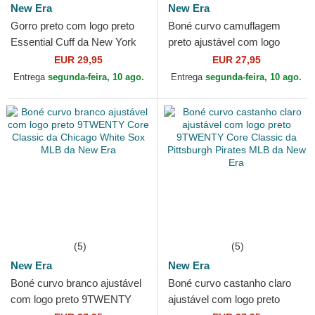
New Era
New Era
Gorro preto com logo preto
Boné curvo camuflagem
Essential Cuff da New York
preto ajustável com logo
Yankees MLB da New Era
preto 9FORTY League
EUR 29,95
EUR 27,95
Essential da New York
Entrega
segunda-feira, 10 ago.
Entrega
segunda-feira, 10 ago.
Yankees...
(5)
(5)
New Era
New Era
Boné curvo branco ajustável
Boné curvo castanho claro
com logo preto 9TWENTY
ajustável com logo preto