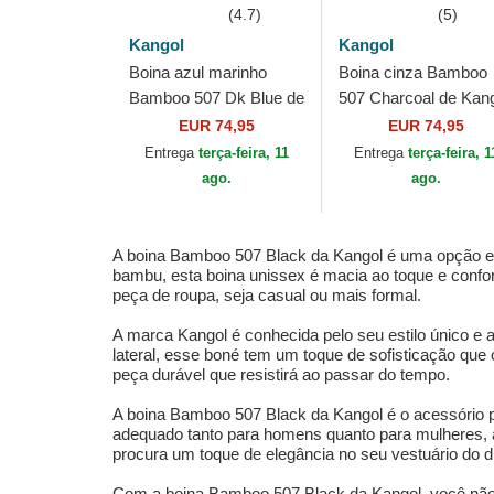
(4.7)
(5)
Kangol
Kangol
Boina azul marinho
Boina cinza Bamboo
Bamboo 507 Dk Blue de
507 Charcoal de Kan
Kangol
EUR 74,95
EUR 74,95
Entrega
terça-feira, 11
Entrega
terça-feira, 1
ago.
ago.
A boina Bamboo 507 Black da Kangol é uma opção ele
bambu, esta boina unissex é macia ao toque e confort
peça de roupa, seja casual ou mais formal.
A marca Kangol é conhecida pelo seu estilo único e
lateral, esse boné tem um toque de sofisticação que
peça durável que resistirá ao passar do tempo.
A boina Bamboo 507 Black da Kangol é o acessório pe
adequado tanto para homens quanto para mulheres, ad
procura um toque de elegância no seu vestuário do di
Com a boina Bamboo 507 Black da Kangol, você não s