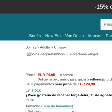
-15% 
Bonés
New Era
Von Dutch
Marcas
Par
Boinas
>
Adulto
>
Unissex
Precio:
EUR 74,95
1 x arvore
(Adicionar ao carrinho para ajudar a
reflorestar
o pl
Ou 3 pagamentos
sem juros
de
EUR 24,98
En stock
¿Você gostaria de receber terça-feira, 11 de agos
mins
Tamanho
(Guia de tamanhos)