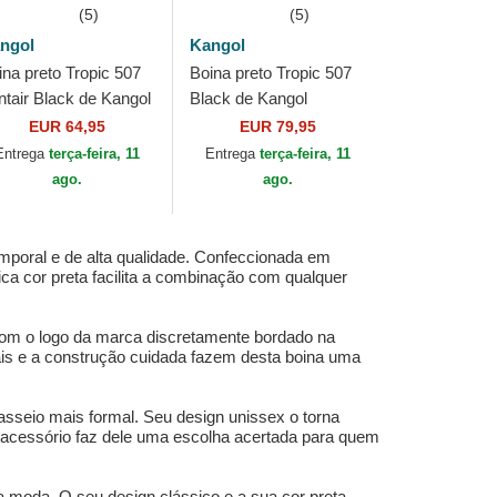
(5)
(5)
ngol
Kangol
ina preto Tropic 507
Boina preto Tropic 507
ntair Black de Kangol
Black de Kangol
EUR 64,95
EUR 79,95
Entrega
terça-feira, 11
Entrega
terça-feira, 11
ago.
ago.
mporal e de alta qualidade. Confeccionada em
ica cor preta facilita a combinação com qualquer
Com o logo da marca discretamente bordado na
ais e a construção cuidada fazem desta boina uma
asseio mais formal. Seu design unissex o torna
e acessório faz dele uma escolha acertada para quem
 moda. O seu design clássico e a sua cor preta