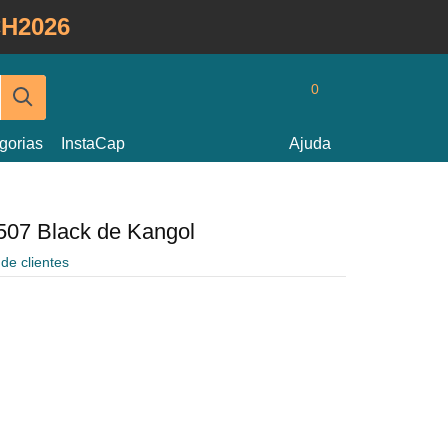
H2026
0
gorias
InstaCap
Ajuda
507 Black de Kangol
 de clientes