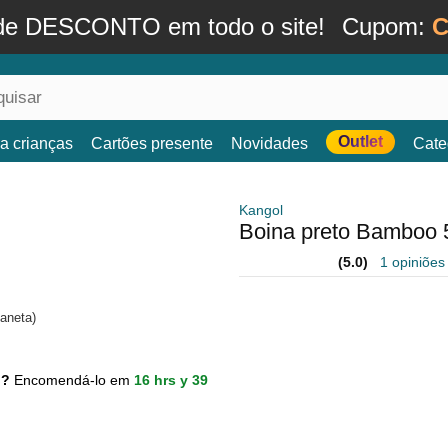
de DESCONTO em todo o site!
Cupom:
C
Outlet
a crianças
Cartões presente
Novidades
Cate
Kangol
Boina preto Bamboo 
(5.0)
1 opiniões
aneta)
to?
Encomendá-lo em
16 hrs y 39