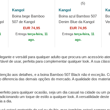
(5)
Kangol
Kangol
Ka
Boina bege Bamboo
Boina azul Bamboo 507
Bo
gol
507 de Kangol
Denim Blue da Kangol
Ve
EUR 74,95
EUR 74,95
1
Entrega
terça-feira, 11
Entrega
terça-feira, 11
ago.
ago.
gante e versátil para qualquer adulto que procura um acessório ate
ável de usar, perfeita para complementar qualquer look. A sua cláss
 atenção aos detalhes, e a boina Bamboo 507 Black não é exceção. 
 o diferencia das demais opções do mercado. A qualidade dos materi
rfeito para qualquer ocasião, seja um dia casual na cidade ou um p
icionando um toque de estilo a qualquer look. A versatilidade dest
a a dia.
ó estará protegido do sol ou do frio, mas também estará sempre na