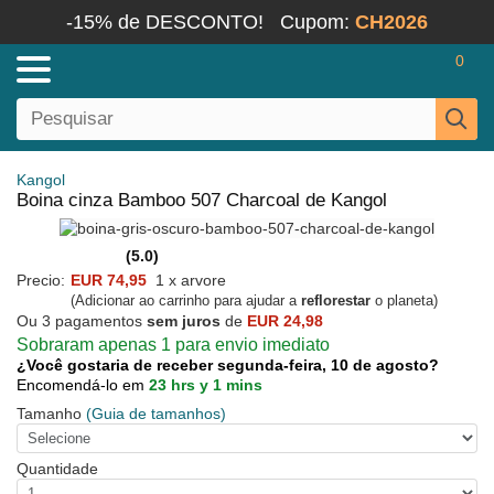
-15% de DESCONTO!
Cupom:
CH2026
0
Kangol
Boina cinza Bamboo 507 Charcoal de Kangol
(5.0)
Precio:
EUR 74,95
1 x arvore
(Adicionar ao carrinho para ajudar a
reflorestar
o planeta)
Ou 3 pagamentos
sem juros
de
EUR 24,98
Sobraram apenas 1 para envio imediato
¿Você gostaria de receber segunda-feira, 10 de agosto?
Encomendá-lo em
23 hrs y 1 mins
Tamanho
(Guia de tamanhos)
Quantidade