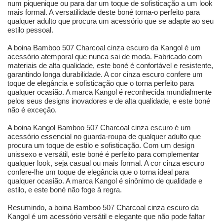
num piquenique ou para dar um toque de sofisticação a um look
mais formal. A versatilidade deste boné torna-o perfeito para
qualquer adulto que procura um acessório que se adapte ao seu
estilo pessoal.
A boina Bamboo 507 Charcoal cinza escuro da Kangol é um
acessório atemporal que nunca sai de moda. Fabricado com
materiais de alta qualidade, este boné é confortável e resistente,
garantindo longa durabilidade. A cor cinza escuro confere um
toque de elegância e sofisticação que o torna perfeito para
qualquer ocasião. A marca Kangol é reconhecida mundialmente
pelos seus designs inovadores e de alta qualidade, e este boné
não é exceção.
A boina Kangol Bamboo 507 Charcoal cinza escuro é um
acessório essencial no guarda-roupa de qualquer adulto que
procura um toque de estilo e sofisticação. Com um design
unissexo e versátil, este boné é perfeito para complementar
qualquer look, seja casual ou mais formal. A cor cinza escuro
confere-lhe um toque de elegância que o torna ideal para
qualquer ocasião. A marca Kangol é sinônimo de qualidade e
estilo, e este boné não foge à regra.
Resumindo, a boina Bamboo 507 Charcoal cinza escuro da
Kangol é um acessório versátil e elegante que não pode faltar