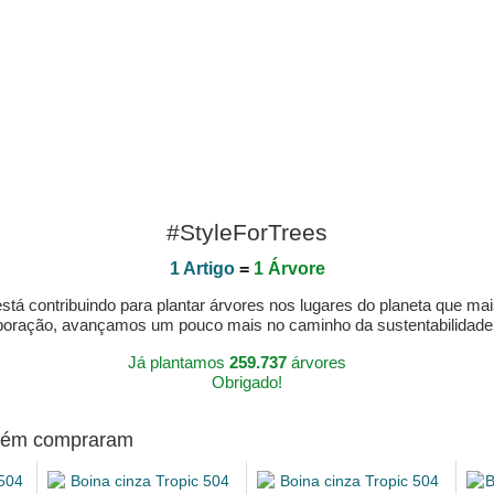
#StyleForTrees
1 Artigo
=
1 Árvore
á contribuindo para plantar árvores nos lugares do planeta que mai
aboração, avançamos um pouco mais no caminho da sustentabilidad
Já plantamos
259.737
árvores
Obrigado!
mbém compraram