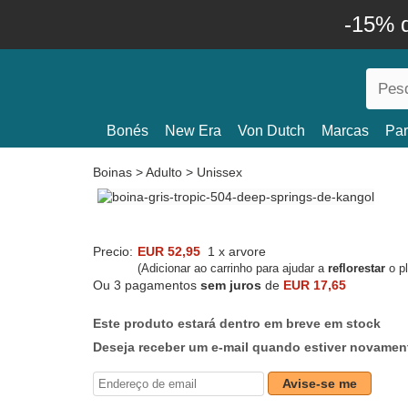
-15% 
Bonés
New Era
Von Dutch
Marcas
Par
Boinas
>
Adulto
>
Unissex
Precio:
EUR 52,95
1 x arvore
(Adicionar ao carrinho para ajudar a
reflorestar
o pl
Ou 3 pagamentos
sem juros
de
EUR 17,65
Este produto estará dentro em breve em stock
Deseja receber um e-mail quando estiver novame
Avise-se me