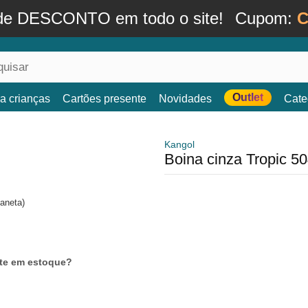
de DESCONTO em todo o site!
Cupom:
C
Outlet
a crianças
Cartões presente
Novidades
Cate
Kangol
Boina cinza Tropic 5
aneta)
nte em estoque?