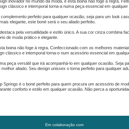
ign inovador no mundo da moda, e esta boina não foge à regra. Feito
design clássico e intemporal torna-a numa peça essencial em qualquer
 complemento perfeito para qualquer ocasião, seja para um look casu
ais elegante, este boné será o seu aliado perfeito.
estaca pela versatilidade e estilo único. A sua cor cinza combina f
io de moda prático e elegante.
sta boina não foge à regra. Confeccionado com os melhores materiais
ign clássico e intemporal torna-o num acessório essencial em qualq
ma peça versátil que irá acompanhá-lo em qualquer ocasião. Seja pa
 melhor aliado. Seu design unissex o torna perfeito para qualquer ad
 Springs é o boné perfeito para quem procura um acessório de moda
arante conforto e estilo em qualquer ocasião. Não perca a oportunid
Em colaboração com