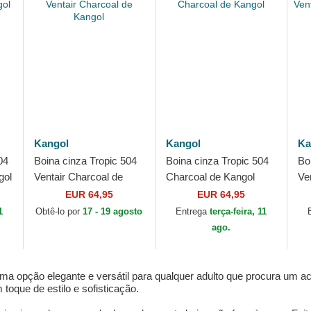
Kangol
Kangol
Ka
04
Boina cinza Tropic 504
Boina cinza Tropic 504
Bo
gol
Ventair Charcoal de
Charcoal de Kangol
Ve
Kangol
de
EUR 64,95
EUR 64,95
1
Obtê-lo por
17 - 19 agosto
Entrega
terça-feira, 11
ago.
uma opção elegante e versátil para qualquer adulto que procura um 
toque de estilo e sofisticação.