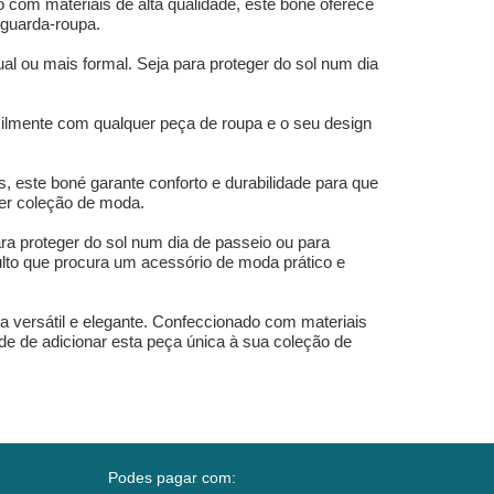
 com materiais de alta qualidade, este boné oferece
 guarda-roupa.
al ou mais formal. Seja para proteger do sol num dia
acilmente com qualquer peça de roupa e o seu design
, este boné garante conforto e durabilidade para que
uer coleção de moda.
ra proteger do sol num dia de passeio ou para
ulto que procura um acessório de moda prático e
 versátil e elegante. Confeccionado com materiais
ade de adicionar esta peça única à sua coleção de
Podes pagar com: