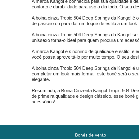
A marca Kangol é conhecida pela sua qualidade e des
conforto e durabilidade para uso o dia todo. O seu 
A boina cinza Tropic 504 Deep Springs da Kangol é o
de passeio ou para dar um toque de estilo a um look m
A boina cinza Tropic 504 Deep Springs da Kangol se d
unissexo torna-o ideal para quem procura um acessór
A marca Kangol é sinônimo de qualidade e estilo, e e
você possa aproveitá-lo por muito tempo. O seu des
A boina cinza Tropic 504 Deep Springs da Kangol é u
completar um look mais formal, este boné será o seu
elegante.
Resumindo, a Boina Cinzenta Kangol Tropic 504 Deep
de primeira qualidade e design clássico, esse boné g
acessórios!
Bonés de verão