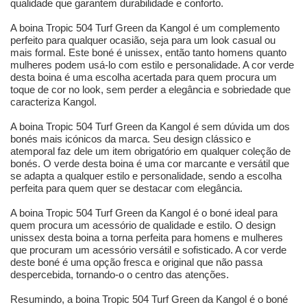
qualidade que garantem durabilidade e conforto.
A boina Tropic 504 Turf Green da Kangol é um complemento
perfeito para qualquer ocasião, seja para um look casual ou
mais formal. Este boné é unissex, então tanto homens quanto
mulheres podem usá-lo com estilo e personalidade. A cor verde
desta boina é uma escolha acertada para quem procura um
toque de cor no look, sem perder a elegância e sobriedade que
caracteriza Kangol.
A boina Tropic 504 Turf Green da Kangol é sem dúvida um dos
bonés mais icónicos da marca. Seu design clássico e
atemporal faz dele um item obrigatório em qualquer coleção de
bonés. O verde desta boina é uma cor marcante e versátil que
se adapta a qualquer estilo e personalidade, sendo a escolha
perfeita para quem quer se destacar com elegância.
A boina Tropic 504 Turf Green da Kangol é o boné ideal para
quem procura um acessório de qualidade e estilo. O design
unissex desta boina a torna perfeita para homens e mulheres
que procuram um acessório versátil e sofisticado. A cor verde
deste boné é uma opção fresca e original que não passa
despercebida, tornando-o o centro das atenções.
Resumindo, a boina Tropic 504 Turf Green da Kangol é o boné