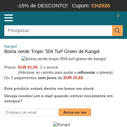
-15% de DESCONTO!
Cupom:
CH2026
0
Kangol
Boina verde Tropic 504 Turf Green de Kangol
Precio:
EUR 61,95
1 x arvore
(Adicionar ao carrinho para ajudar a
reflorestar
o planeta)
Ou 3 pagamentos
sem juros
de
EUR 20,65
Este produto estará dentro em breve em stock
Deseja receber um e-mail quando estiver novamente em
estoque?
Avise-se me