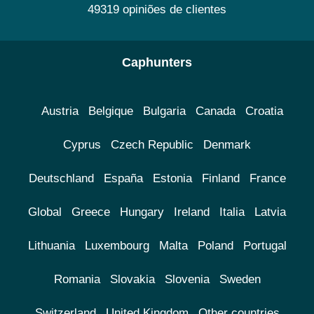
49319 opiniões de clientes
Caphunters
Austria
Belgique
Bulgaria
Canada
Croatia
Cyprus
Czech Republic
Denmark
Deutschland
España
Estonia
Finland
France
Global
Greece
Hungary
Ireland
Italia
Latvia
Lithuania
Luxembourg
Malta
Poland
Portugal
Romania
Slovakia
Slovenia
Sweden
Switzerland
United Kingdom
Other countries