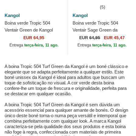
(5)
Kangol
Kangol
Boina verde Tropic 504
Boina verde Tropic 504
Ventair Green de Kangol
Ventair Sage Green da
Kangol
EUR 64,95
EUR
64,95
EUR 45,47
Entrega
terça-feira, 11 ago.
Entrega
terça-feira, 11 ago.
A boina Tropic 504 Turf Green da Kangol é um boné clássico e
elegante que se adapta perfeitamente a qualquer estilo. Este
boné unissex da Kangol é ideal para adultos que buscam um
toque de sofisticação no visual. A cor verde desta boina
confere-lhe um toque de frescura e originalidade, perfeita para
se destacar em qualquer ocasião.
A boina Tropic 504 Turf Green da Kangol é sem dúvida um
acessório essencial para qualquer amante de bonés. O design
único deste boné torna-o numa peça versátil e intemporal que
combina perfeitamente com qualquer look. A marca Kangol
caracteriza-se pela qualidade dos seus produtos e esta boina
não foge à regra, confeccionada com materiais de primeira