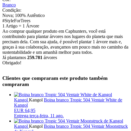
Branco
Condição:
Nova; 100% Autêntico
#StyleForTrees
1 Artigo
=
1 Árvore
Ao comprar qualquer produto em Caphunters, você está
contribuindo para plantar árvores nos lugares do planeta que mais
precisam dela. Com sua ajuda, é possível plantar 1 árvore mais e,
graças à sua colaboração, avançamos um pouco mais no caminho da
sustentabilidade e um amanhã melhor para todos.
Já plantamos
259.781
árvores
Obrigado!
Clientes que compraram este produto também
compraram
Kangol
Kangol
Boina branco Tropic 504 Ventair White de
Kangol
EUR 64,95
Entrega
terça-feira, 11 ago.
Kangol
Kangol
Boina branco Tropic 504 Ventair Moonstruck