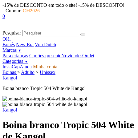
-15% de DESCONTO em todo o site!
-15% de DESCONTO!
Cupom:
CH2026
0
Pesquisar
Olá.
Bonés
New Era
Von Dutch
Marcas
▼
Para crianças
Cartões presente
Novidades
Outlet
Categorias
▼
InstaCap
Ajuda
Minha conta
Boinas
>
Adulto
>
Unissex
Kangol
Boina branco Tropic 504 White de Kangol
Kangol
Boina branco Tropic 504 White
de Kangol