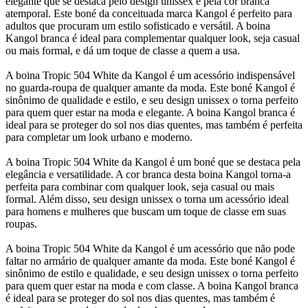
elegante que se destaca pelo design unissex e pela cor branca
atemporal. Este boné da conceituada marca Kangol é perfeito para
adultos que procuram um estilo sofisticado e versátil. A boina
Kangol branca é ideal para complementar qualquer look, seja casual
ou mais formal, e dá um toque de classe a quem a usa.
A boina Tropic 504 White da Kangol é um acessório indispensável
no guarda-roupa de qualquer amante da moda. Este boné Kangol é
sinônimo de qualidade e estilo, e seu design unissex o torna perfeito
para quem quer estar na moda e elegante. A boina Kangol branca é
ideal para se proteger do sol nos dias quentes, mas também é perfeita
para completar um look urbano e moderno.
A boina Tropic 504 White da Kangol é um boné que se destaca pela
elegância e versatilidade. A cor branca desta boina Kangol torna-a
perfeita para combinar com qualquer look, seja casual ou mais
formal. Além disso, seu design unissex o torna um acessório ideal
para homens e mulheres que buscam um toque de classe em suas
roupas.
A boina Tropic 504 White da Kangol é um acessório que não pode
faltar no armário de qualquer amante da moda. Este boné Kangol é
sinônimo de estilo e qualidade, e seu design unissex o torna perfeito
para quem quer estar na moda e com classe. A boina Kangol branca
é ideal para se proteger do sol nos dias quentes, mas também é