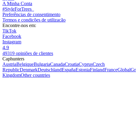
A Minha Conta
#StyleForTrees
Preferências de consentimento
Termos e condições de utilização
Encontre-nos em:
TikTok
Facebook
Instagram
4.9
49319 opiniões de clientes
Caphunters
Austria
Belgique
Bulgaria
Canada
Croatia
Cyprus
Czech
Republic
Denmark
Deutschland
España
Estonia
Finland
France
Global
Gr
Kingdom
Other countries