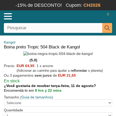
-15% de DESCONTO!
Cupom:
CH2026
0
Kangol
Boina preto Tropic 504 Black de Kangol
(5.0)
Precio:
EUR 64,95
1 x arvore
(Adicionar ao carrinho para ajudar a
reflorestar
o planeta)
Ou 3 pagamentos
sem juros
de
EUR 21,65
En stock
¿Você gostaria de receber terça-feira, 11 de agosto?
Encomendá-lo em
8 hrs y 22 mins
Tamanho
(Guia de tamanhos)
Quantidade