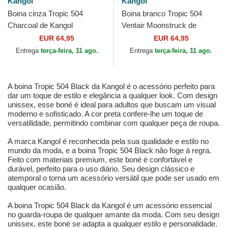
Kangol
Kangol
Boina cinza Tropic 504
Boina branco Tropic 504
Charcoal de Kangol
Ventair Moonstruck de
Kangol
EUR 64,95
EUR 64,95
Entrega
terça-feira, 11 ago.
Entrega
terça-feira, 11 ago.
A boina Tropic 504 Black da Kangol é o acessório perfeito para
dar um toque de estilo e elegância a qualquer look. Com design
unissex, esse boné é ideal para adultos que buscam um visual
moderno e sofisticado. A cor preta confere-lhe um toque de
versatilidade, permitindo combinar com qualquer peça de roupa.
A marca Kangol é reconhecida pela sua qualidade e estilo no
mundo da moda, e a boina Tropic 504 Black não foge à regra.
Feito com materiais premium, este boné é confortável e
durável, perfeito para o uso diário. Seu design clássico e
atemporal o torna um acessório versátil que pode ser usado em
qualquer ocasião.
A boina Tropic 504 Black da Kangol é um acessório essencial
no guarda-roupa de qualquer amante da moda. Com seu design
unissex, este boné se adapta a qualquer estilo e personalidade.