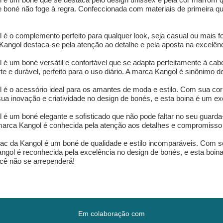
 boné não foge à regra. Confeccionada com materiais de primeira qua
é o complemento perfeito para qualquer look, seja casual ou mais fo
 Kangol destaca-se pela atenção ao detalhe e pela aposta na excelê
é um boné versátil e confortável que se adapta perfeitamente à cab
te e durável, perfeito para o uso diário. A marca Kangol é sinônimo de
é o acessório ideal para os amantes de moda e estilo. Com sua cor 
ua inovação e criatividade no design de bonés, e esta boina é um exe
 é um boné elegante e sofisticado que não pode faltar no seu guard
 marca Kangol é conhecida pela atenção aos detalhes e compromisso 
c da Kangol é um boné de qualidade e estilo incomparáveis. Com s
ngol é reconhecida pela excelência no design de bonés, e esta boina
ocê não se arrependerá!
Em colaboração com