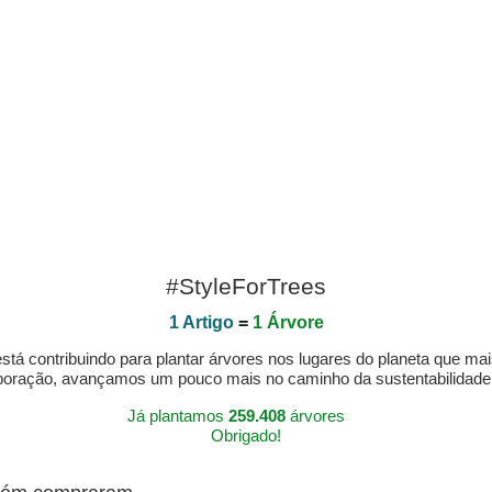
#StyleForTrees
1 Artigo
=
1 Árvore
á contribuindo para plantar árvores nos lugares do planeta que mai
aboração, avançamos um pouco mais no caminho da sustentabilidad
Já plantamos
259.408
árvores
Obrigado!