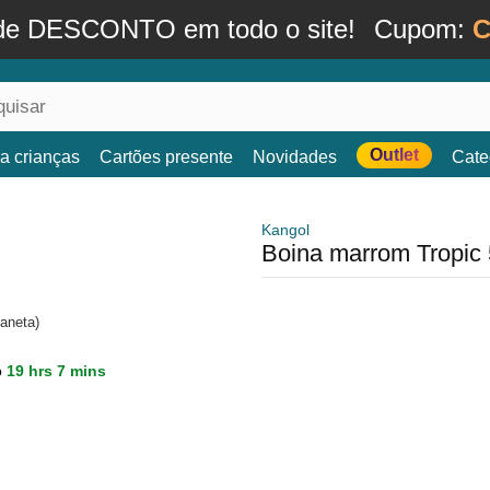
de DESCONTO em todo o site!
Cupom:
C
Outlet
a crianças
Cartões presente
Novidades
Cate
Kangol
Boina marrom Tropic
aneta)
o
19 hrs 7 mins