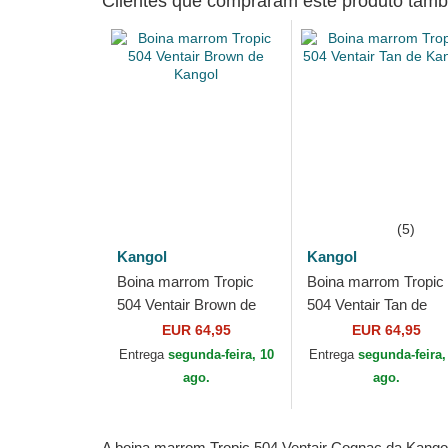
Clientes que compraram este produto ta
(5)
Kangol
Kangol
Boina marrom Tropic
Boina marrom Tropic
504 Ventair Brown de
504 Ventair Tan de
Kangol
Kangol
EUR 64,95
EUR 64,95
Entrega
segunda-feira, 10
Entrega
segunda-feira,
ago.
ago.
A boina marrom Tropic 504 Ventair Cognac da Kango