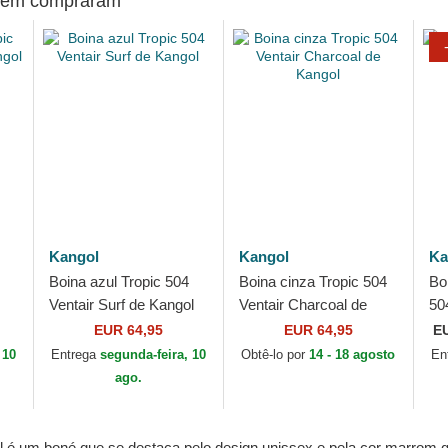
mbém compraram
Kangol
Kangol
Ka
Boina azul Tropic 504
Boina cinza Tropic 504
Bo
Ventair Surf de Kangol
Ventair Charcoal de
50
Kangol
de
EUR 64,95
EUR 64,95
E
 10
Entrega
segunda-feira, 10
Obtê-lo por
14 - 18 agosto
En
ago.
l é um boné que se destaca pelo design unissex e pela cor marrom 