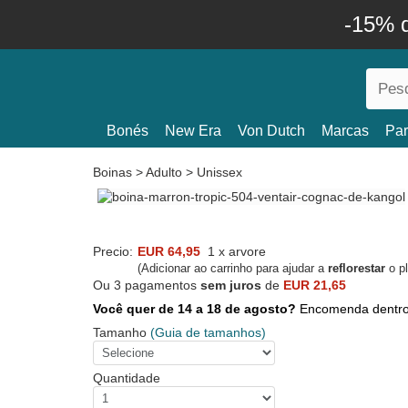
-15% 
Bonés
New Era
Von Dutch
Marcas
Par
Boinas
>
Adulto
>
Unissex
Precio:
EUR 64,95
1 x arvore
(Adicionar ao carrinho para ajudar a
reflorestar
o pl
Ou 3 pagamentos
sem juros
de
EUR 21,65
Você quer de 14 a 18 de agosto?
Encomenda dentr
Tamanho
(Guia de tamanhos)
Quantidade