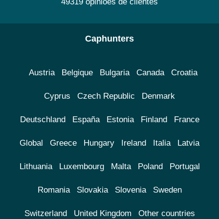
49319 opiniões de clientes
Caphunters
Austria
Belgique
Bulgaria
Canada
Croatia
Cyprus
Czech Republic
Denmark
Deutschland
España
Estonia
Finland
France
Global
Greece
Hungary
Ireland
Italia
Latvia
Lithuania
Luxembourg
Malta
Poland
Portugal
Romania
Slovakia
Slovenia
Sweden
Switzerland
United Kingdom
Other countries