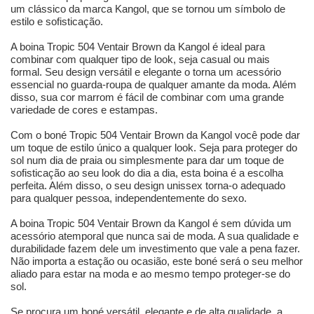
um clássico da marca Kangol, que se tornou um símbolo de
estilo e sofisticação.
A boina Tropic 504 Ventair Brown da Kangol é ideal para
combinar com qualquer tipo de look, seja casual ou mais
formal. Seu design versátil e elegante o torna um acessório
essencial no guarda-roupa de qualquer amante da moda. Além
disso, sua cor marrom é fácil de combinar com uma grande
variedade de cores e estampas.
Com o boné Tropic 504 Ventair Brown da Kangol você pode dar
um toque de estilo único a qualquer look. Seja para proteger do
sol num dia de praia ou simplesmente para dar um toque de
sofisticação ao seu look do dia a dia, esta boina é a escolha
perfeita. Além disso, o seu design unissex torna-o adequado
para qualquer pessoa, independentemente do sexo.
A boina Tropic 504 Ventair Brown da Kangol é sem dúvida um
acessório atemporal que nunca sai de moda. A sua qualidade e
durabilidade fazem dele um investimento que vale a pena fazer.
Não importa a estação ou ocasião, este boné será o seu melhor
aliado para estar na moda e ao mesmo tempo proteger-se do
sol.
Se procura um boné versátil, elegante e de alta qualidade, a