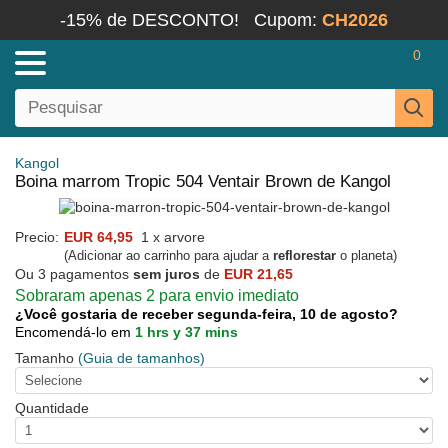
-15% de DESCONTO!
Cupom:
CH2026
0
Kangol
Boina marrom Tropic 504 Ventair Brown de Kangol
Precio:
EUR 64,95
1 x arvore
(Adicionar ao carrinho para ajudar a
reflorestar
o planeta)
Ou 3 pagamentos
sem juros
de
EUR 21,65
Sobraram apenas 2 para envio imediato
¿Você gostaria de receber segunda-feira, 10 de agosto?
Encomendá-lo em
1 hrs y 37 mins
Tamanho
(Guia de tamanhos)
Quantidade