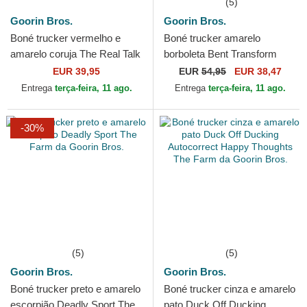
(5)
Goorin Bros.
Goorin Bros.
Boné trucker vermelho e
Boné trucker amarelo
amarelo coruja The Real Talk
borboleta Bent Transform
Sport The Farm da Goorin
Farmigami The Farm da
EUR 39,95
EUR
54,95
EUR 38,47
Bros.
Goorin Bros.
Entrega
terça-feira, 11 ago.
Entrega
terça-feira, 11 ago.
-30%
(5)
(5)
Goorin Bros.
Goorin Bros.
Boné trucker preto e amarelo
Boné trucker cinza e amarelo
escorpião Deadly Sport The
pato Duck Off Ducking