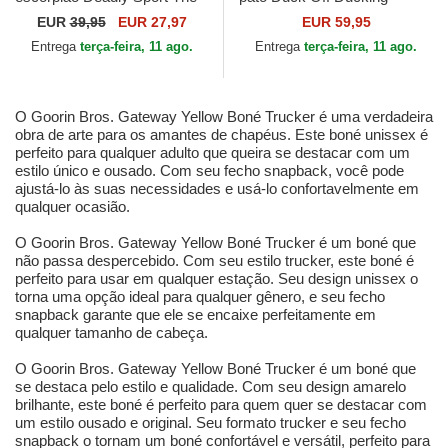
Farm da Goorin Bros.
Autocorrect Happy Thoughts
EUR
39,95
EUR 27,97
EUR 59,95
The Farm da Goorin...
Entrega
terça-feira, 11 ago.
Entrega
terça-feira, 11 ago.
O Goorin Bros. Gateway Yellow Boné Trucker é uma verdadeira
obra de arte para os amantes de chapéus. Este boné unissex é
perfeito para qualquer adulto que queira se destacar com um
estilo único e ousado. Com seu fecho snapback, você pode
ajustá-lo às suas necessidades e usá-lo confortavelmente em
qualquer ocasião.
O Goorin Bros. Gateway Yellow Boné Trucker é um boné que
não passa despercebido. Com seu estilo trucker, este boné é
perfeito para usar em qualquer estação. Seu design unissex o
torna uma opção ideal para qualquer gênero, e seu fecho
snapback garante que ele se encaixe perfeitamente em
qualquer tamanho de cabeça.
O Goorin Bros. Gateway Yellow Boné Trucker é um boné que
se destaca pelo estilo e qualidade. Com seu design amarelo
brilhante, este boné é perfeito para quem quer se destacar com
um estilo ousado e original. Seu formato trucker e seu fecho
snapback o tornam um boné confortável e versátil, perfeito para