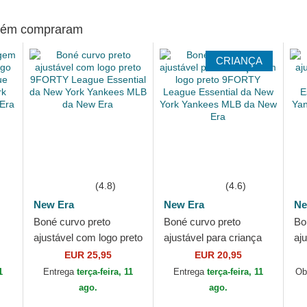
mbém compraram
CRIANÇA
(4.8)
(4.6)
New Era
New Era
Ne
Boné curvo preto
Boné curvo preto
Bo
ajustável com logo preto
ajustável para criança
aj
eto
9FORTY League
com logo preto
9T
EUR 25,95
EUR 20,95
Essential da New York
9FORTY League
Es
1
Entrega
terça-feira, 11
Entrega
terça-feira, 11
Ob
k
Yankees MLB da New
Essential da New
Ya
ago.
ago.
Era
York...