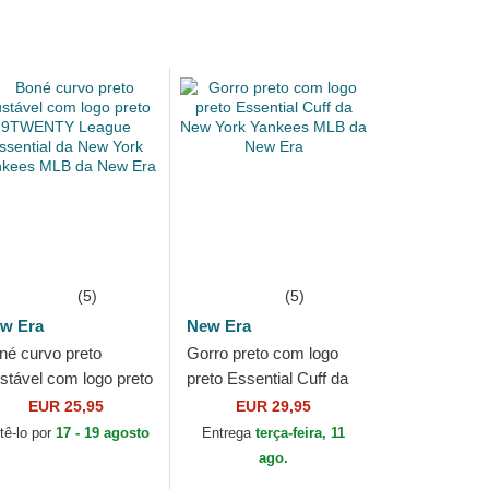
(5)
(5)
w Era
New Era
né curvo preto
Gorro preto com logo
ustável com logo preto
preto Essential Cuff da
WENTY League
New York Yankees MLB
EUR 25,95
EUR 29,95
sential da New York
da New Era
tê-lo por
17 - 19 agosto
Entrega
terça-feira, 11
nkees MLB da New...
ago.