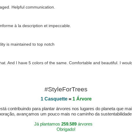
kaged. Helpful communication.
conforme à la description et impeccable.
ity is maintained to top notch
 hat. And I have 5 colors of the same. Comfortable and beautiful. I would
#StyleForTrees
1 Casquette
=
1 Árvore
á contribuindo para plantar árvores nos lugares do planeta que mai
aboração, avançamos um pouco mais no caminho da sustentabilidad
Já plantamos
259.589
árvores
Obrigado!