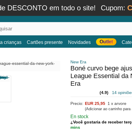
de DESCONTO em todo o site!
Cupom:
C
Outlet
a crianças
Cartões presente
Novidades
Cate
New Era
Boné curvo bege aju
League Essential da
Era
(4.9)
14 opiniõe
Precio:
EUR 25,95
1 x arvore
(Adicionar ao carrinho para
En stock
¿Você gostaria de receber terç
mins