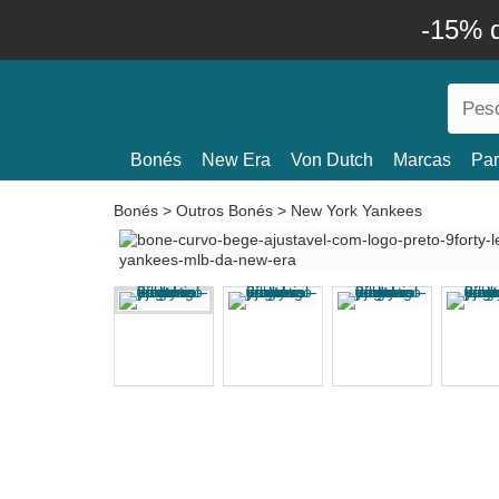
-15% 
Bonés
New Era
Von Dutch
Marcas
Par
Bonés
>
Outros Bonés
>
New York Yankees