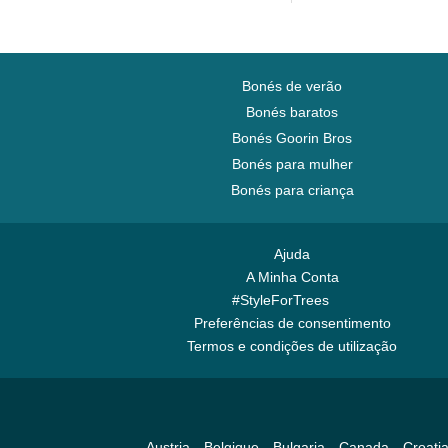
Bonés de verão
Bonés baratos
Bonés Goorin Bros
Bonés para mulher
Bonés para criança
Ajuda
A Minha Conta
#StyleForTrees
Preferências de consentimento
Termos e condições de utilização
Austria
Belgique
Bulgaria
Canada
Croati