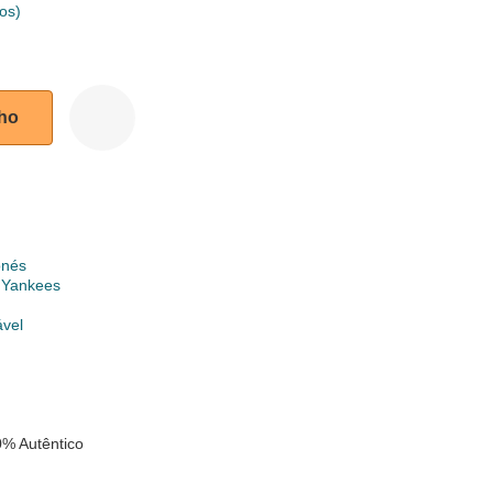
os)
nho
onés
 Yankees
ável
% Autêntico