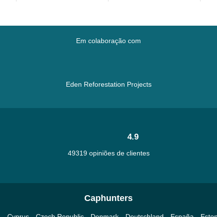
Em colaboração com
Eden Reforestation Projects
4.9
49319 opiniões de clientes
Caphunters
a
Cyprus
Czech Republic
Denmark
Deutschland
España
Eston