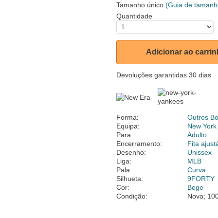
Tamanho único
(Guia de tamanh
Quantidade
Adicionar ao carri
Devoluções garantidas 30 dias
Forma:
Outros B
Equipa:
New York
Para:
Adulto
Encerramento:
Fita ajust
Desenho:
Unissex
Liga:
MLB
Pala:
Curva
Silhueta:
9FORTY
Cor:
Bege
Condição:
Nova; 100