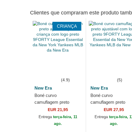
Clientes que compraram este produto ta
CRIANÇA
(4.9)
(5)
New Era
New Era
Boné curvo
Boné curvo
camuflagem preto
camuflagem preto
ajustável para criança
ajustável com logo pr
EUR 21,95
EUR 27,95
com logo preto
9FORTY League
Entrega
terça-feira, 11
Entrega
terça-feira, 1
9FORTY League
Essential da New Yor
ago.
ago.
Essential da New...
Yankees...