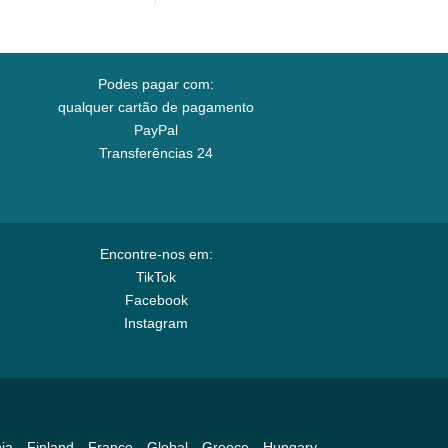
Podes pagar com:
qualquer cartão de pagamento
PayPal
Transferências 24
Encontre-nos em:
TikTok
Facebook
Instagram
ia
Finland
France
Global
Greece
Hungary