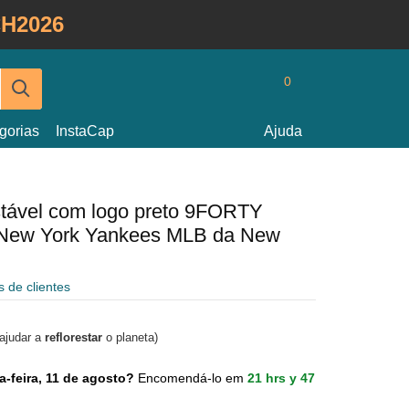
H2026
0
gorias
InstaCap
Ajuda
stável com logo preto 9FORTY
 New York Yankees MLB da New
s de clientes
 ajudar a
reflorestar
o planeta)
a-feira, 11 de agosto?
Encomendá-lo em
21 hrs y 47