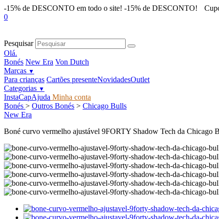
-15% de DESCONTO em todo o site!
-15% de DESCONTO!
Cup
0
Pesquisar
Olá.
Bonés
New Era
Von Dutch
Marcas
▼
Para crianças
Cartões presente
Novidades
Outlet
Categorias
▼
InstaCap
Ajuda
Minha conta
Bonés
>
Outros Bonés
>
Chicago Bulls
New Era
Boné curvo vermelho ajustável 9FORTY Shadow Tech da Chicago 