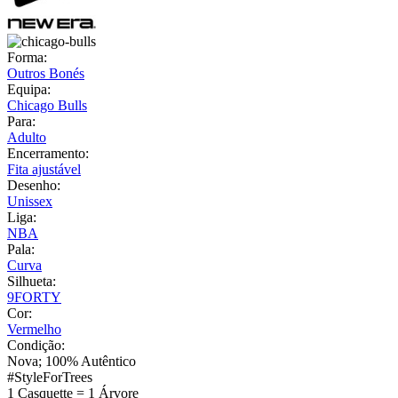
Forma:
Outros Bonés
Equipa:
Chicago Bulls
Para:
Adulto
Encerramento:
Fita ajustável
Desenho:
Unissex
Liga:
NBA
Pala:
Curva
Silhueta:
9FORTY
Cor:
Vermelho
Condição:
Nova; 100% Autêntico
#StyleForTrees
1 Casquette
=
1 Árvore