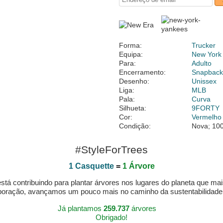
Forma:
Trucker
Equipa:
New York
Para:
Adulto
Encerramento:
Snapbac
Desenho:
Unissex
Liga:
MLB
Pala:
Curva
Silhueta:
9FORTY
Cor:
Vermelho
Condição:
Nova; 100
#StyleForTrees
1 Casquette
=
1 Árvore
á contribuindo para plantar árvores nos lugares do planeta que mai
aboração, avançamos um pouco mais no caminho da sustentabilidad
Já plantamos
259.737
árvores
Obrigado!