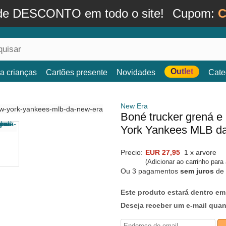
de DESCONTO em todo o site!
Cupom:
C
Outlet
a crianças
Cartões presente
Novidades
Cate
New Era
Boné trucker grená 
York Yankees MLB d
Precio:
EUR 27,95
1 x arvore
(Adicionar ao carrinho para
Ou 3 pagamentos
sem juros
de
Este produto estará dentro em
Deseja receber um e-mail qua