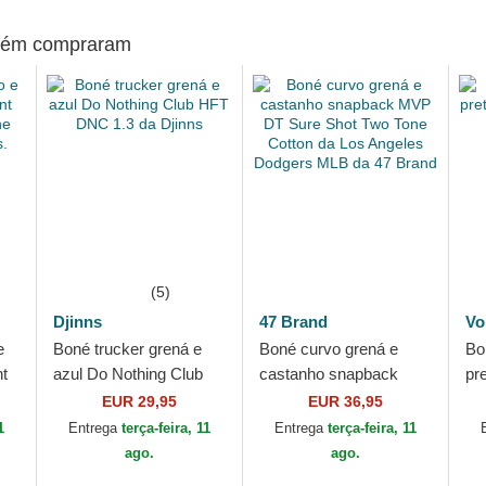
mbém compraram
(5)
Djinns
47 Brand
Vo
e
Boné trucker grená e
Boné curvo grená e
Bo
t
azul Do Nothing Club
castanho snapback
pr
e
HFT DNC 1.3 da Djinns
MVP DT Sure Shot Two
CR
EUR 29,95
EUR 36,95
.
Tone Cotton da Los
1
Entrega
terça-feira, 11
Entrega
terça-feira, 11
Angeles Dodgers
ago.
ago.
MLB...