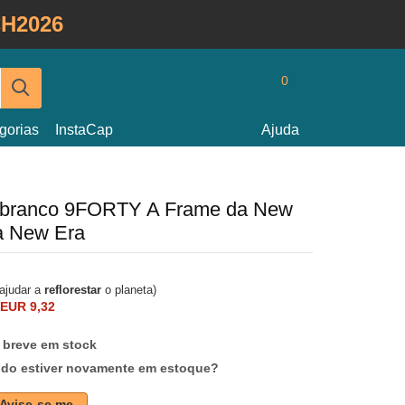
H2026
0
gorias
InstaCap
Ajuda
e branco 9FORTY A Frame da New
a New Era
 ajudar a
reflorestar
o planeta)
EUR 9,32
 breve em stock
ndo estiver novamente em estoque?
Avise-se me