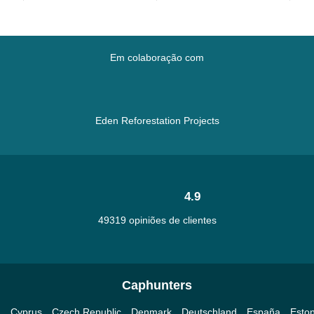
Em colaboração com
Eden Reforestation Projects
4.9
49319 opiniões de clientes
Caphunters
a
Cyprus
Czech Republic
Denmark
Deutschland
España
Eston