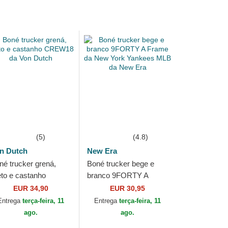
(5)
(4.8)
n Dutch
New Era
né trucker grená,
Boné trucker bege e
eto e castanho
branco 9FORTY A
EW18 da Von Dutch
Frame da New York
EUR 34,90
EUR 30,95
Yankees MLB da New
Entrega
terça-feira, 11
Entrega
terça-feira, 11
Era
ago.
ago.