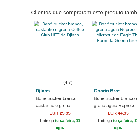
Clientes que compraram este produto ta
(4.7)
Djinns
Goorin Bros.
Boné trucker branco,
Boné trucker branco 
castanho e grená
grená águia Represen
Coffee Club HFT da
Microsuede Eagle Th
EUR 29,95
EUR 44,95
Djinns
Farm da Goorin Bros
Entrega
terça-feira, 11
Entrega
terça-feira, 1
ago.
ago.