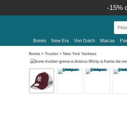
-15% 
Bonés
New Era
Von Dutch
Marcas
Par
Bonés
>
Trucker
>
New York Yankees