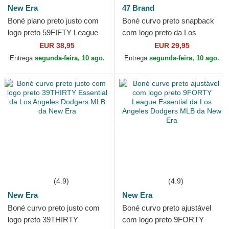
New Era
47 Brand
Boné plano preto justo com
Boné curvo preto snapback
logo preto 59FIFTY League
com logo preto da Los
Essential da Los Angeles
Angeles Dodgers MLB MVP
EUR 38,95
EUR 29,95
Dodgers MLB da New Era
da 47 Brand
Entrega
segunda-feira, 10 ago.
Entrega
segunda-feira, 10 ago.
(4.9)
(4.9)
New Era
New Era
Boné curvo preto justo com
Boné curvo preto ajustável
logo preto 39THIRTY
com logo preto 9FORTY