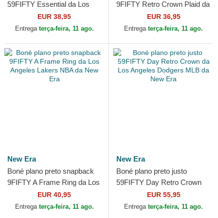
59FIFTY Essential da Los
9FIFTY Retro Crown Plaid da
Angeles Dodgers MLB da
Los Angeles Dodgers MLB
EUR 38,95
EUR 36,95
New Era
da New Era
Entrega
terça-feira, 11 ago.
Entrega
terça-feira, 11 ago.
New Era
New Era
Boné plano preto snapback
Boné plano preto justo
9FIFTY A Frame Ring da Los
59FIFTY Day Retro Crown
Angeles Lakers NBA da New
da Los Angeles Dodgers
EUR 40,95
EUR 55,95
Era
MLB da New Era
Entrega
terça-feira, 11 ago.
Entrega
terça-feira, 11 ago.