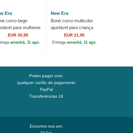
w Era
New Era
né curvo bege
Boné curvo multicolor
ustável para mulheres
ajustável para criança
WENTY All Over
9FORTY Location All
EUR 30,95
EUR 21,95
int Tropical da New
Over Print da New Era
trega
amanhã, 11 ago.
Entrega
amanhã, 11 ago.
rk Yankees MLB...
Podes pagar com:
qualquer cartão de pagamento
PayPal
Transferências 24
Encontre-nos em: