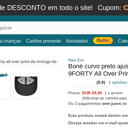
de DESCONTO em todo o site!
Cupom:
C
Outlet
a crianças
Cartões presente
Novidades
Cate
New Era
Boné curvo preto aju
9FORTY All Over Pri
(5.0)
1 opiniões
Precio:
EUR 29,95
1 x arvore
(Adicionar ao carrinho para
Ou 3 pagamentos
sem juros
de
Este produto estará dentro em
Deseja receber um e-mail qua