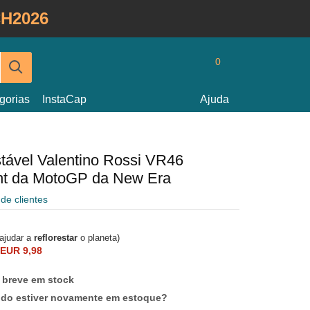
H2026
0
gorias
InstaCap
Ajuda
stável Valentino Rossi VR46
nt da MotoGP da New Era
 de clientes
 ajudar a
reflorestar
o planeta)
EUR 9,98
 breve em stock
ndo estiver novamente em estoque?