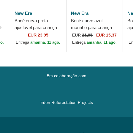
New Era
New Era
Ne
Boné curvo preto
Boné curvo azul
Bo
-
ajustável para criança
marinho para criança
aj
9FORTY Space All
9FORTY All Over Print
9T
EUR 23,95
EUR
21,95
EUR 15,37
6
Over Print da New Era
da Superman DC
Pr
go.
Entrega
amanhã, 11 ago.
Entrega
amanhã, 11 ago.
En
Comics da New Era
Yo
Em colaboração com
Eden Reforestation Projects