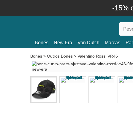
-15% 
Bonés
New Era
Von Dutch
Marcas
Par
Bonés
>
Outros Bonés
>
Valentino Rossi VR46