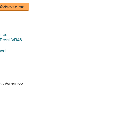
Avise-se me
onés
 Rossi VR46
ável
% Autêntico