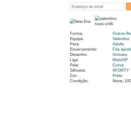
Forma:
Outros B
Equipa:
Valentino
Para:
Adulto
Encerramento:
Fita ajust
Desenho:
Unissex
Liga:
MotoGP
Pala:
Curva
Silhueta:
9FORTY
Cor:
Preto
Condição:
Nova; 100