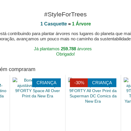
#StyleForTrees
1 Casquette
=
1 Árvore
á contribuindo para plantar árvores nos lugares do planeta que mai
aboração, avançamos um pouco mais no caminho da sustentabilidad
Já plantamos
259.788
árvores
Obrigado!
mbém compraram
CRIANÇA
-30%
CRIANÇA