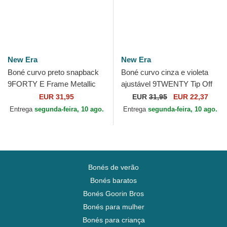
New Era
New Era
Boné curvo preto snapback
Boné curvo cinza e violeta
9FORTY E Frame Metallic
ajustável 9TWENTY Tip Off
da Los Angeles Lakers NBA
2023 da Los Angeles Lakers
EUR 31,95
EUR
31,95
EUR 22,37
da New Era
NBA da New Era
Entrega
segunda-feira, 10 ago.
Entrega
segunda-feira, 10 ago.
Bonés de verão
Bonés baratos
Bonés Goorin Bros
Bonés para mulher
Bonés para criança