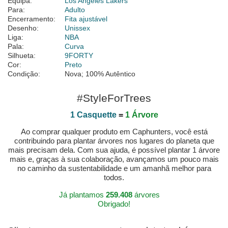
Equipa:
Los Angeles Lakers
Para:
Adulto
Encerramento:
Fita ajustável
Desenho:
Unissex
Liga:
NBA
Pala:
Curva
Silhueta:
9FORTY
Cor:
Preto
Condição:
Nova; 100% Autêntico
#StyleForTrees
1 Casquette
=
1 Árvore
Ao comprar qualquer produto em Caphunters, você está
contribuindo para plantar árvores nos lugares do planeta que
mais precisam dela. Com sua ajuda, é possível plantar 1 árvore
mais e, graças à sua colaboração, avançamos um pouco mais
no caminho da sustentabilidade e um amanhã melhor para
todos.
Já plantamos
259.408
árvores
Obrigado!