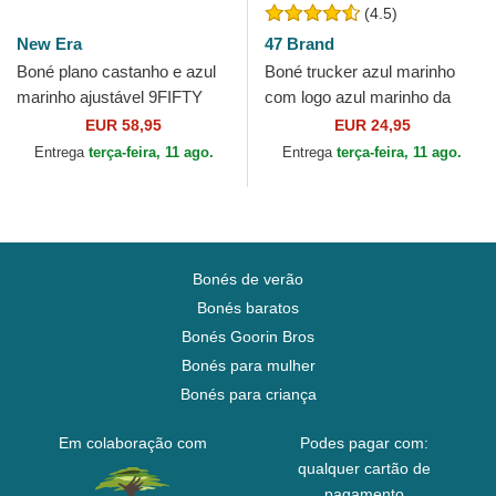
(4.5)
New Era
47 Brand
Boné plano castanho e azul
Boné trucker azul marinho
marinho ajustável 9FIFTY
com logo azul marinho da
Retro Crown Wool Pinstripe
New York Yankees MLB
EUR 58,95
EUR 24,95
da Detroit Tigers...
MVP Branson da 47 Brand
Entrega
terça-feira, 11 ago.
Entrega
terça-feira, 11 ago.
Bonés de verão
Bonés baratos
Bonés Goorin Bros
Bonés para mulher
Bonés para criança
Em colaboração com
Podes pagar com:
qualquer cartão de
pagamento