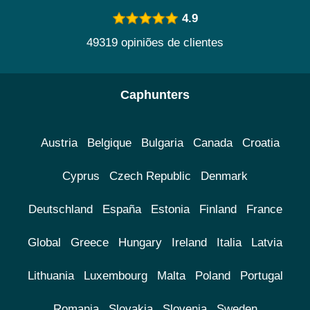
4.9
49319 opiniões de clientes
Caphunters
Austria
Belgique
Bulgaria
Canada
Croatia
Cyprus
Czech Republic
Denmark
Deutschland
España
Estonia
Finland
France
Global
Greece
Hungary
Ireland
Italia
Latvia
Lithuania
Luxembourg
Malta
Poland
Portugal
Romania
Slovakia
Slovenia
Sweden