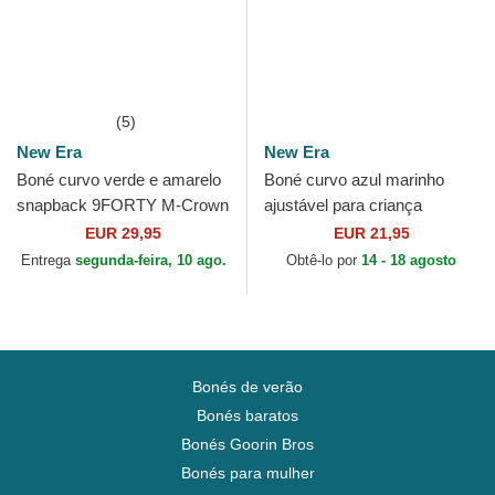
(5)
New Era
New Era
Boné curvo verde e amarelo
Boné curvo azul marinho
snapback 9FORTY M-Crown
ajustável para criança
Player Replica da Oakland
9FORTY The League da New
EUR 29,95
EUR 21,95
Athletics MLB da New...
England Patriots NFL da...
Entrega
segunda-feira, 10 ago.
Obtê-lo por
14 - 18 agosto
Bonés de verão
Bonés baratos
Bonés Goorin Bros
Bonés para mulher