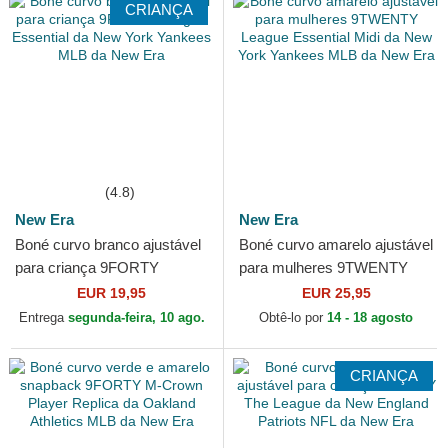
CRIANÇA
(4.8)
New Era
New Era
Boné curvo branco ajustável
Boné curvo amarelo ajustável
para criança 9FORTY
para mulheres 9TWENTY
League Essential da New
League Essential Midi da
EUR 19,95
EUR 25,95
York Yankees MLB da New
New York Yankees MLB...
Entrega
segunda-feira, 10 ago.
Obtê-lo por
14 - 18 agosto
Era
CRIANÇA