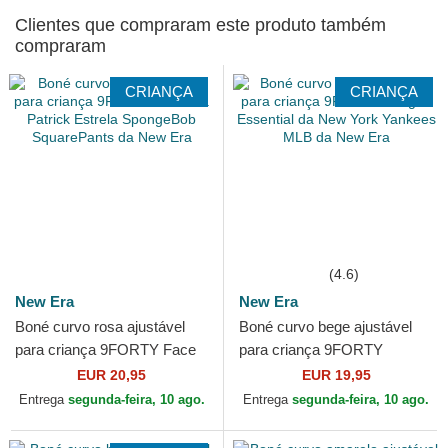
Clientes que compraram este produto também
compraram
CRIANÇA
CRIANÇA
(4.6)
New Era
New Era
Boné curvo rosa ajustável
Boné curvo bege ajustável
para criança 9FORTY Face
para criança 9FORTY
da Patrick Estrela
League Essential da New
EUR 20,95
EUR 19,95
SpongeBob SquarePants
York Yankees MLB da New
Entrega
segunda-feira, 10 ago.
Entrega
segunda-feira, 10 ago.
da...
Era