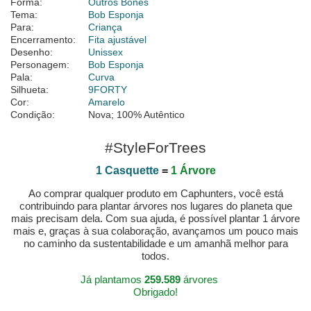
Forma:
Outros Bonés
Tema:
Bob Esponja
Para:
Criança
Encerramento:
Fita ajustável
Desenho:
Unissex
Personagem:
Bob Esponja
Pala:
Curva
Silhueta:
9FORTY
Cor:
Amarelo
Condição:
Nova; 100% Autêntico
#StyleForTrees
1 Casquette
=
1 Árvore
Ao comprar qualquer produto em Caphunters, você está
contribuindo para plantar árvores nos lugares do planeta que
mais precisam dela. Com sua ajuda, é possível plantar 1 árvore
mais e, graças à sua colaboração, avançamos um pouco mais
no caminho da sustentabilidade e um amanhã melhor para
todos.
Já plantamos
259.589
árvores
Obrigado!