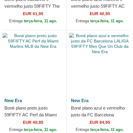
vermelho justo 59FIFTY The
vermelho justo 59FIFTY AC
Elements Fire Pin da Los
Perf da Atlanta Braves MLB
EUR 61,95
EUR 40,95
Angeles Dodgers MLB da...
da New Era
Entrega
terça-feira, 11 ago.
Entrega
terça-feira, 11 ago.
New Era
New Era
Boné plano preto justo
Boné plano azul e vermelho
59FIFTY AC Perf da Miami
justo da FC Barcelona
Marlins MLB da New Era
LALIGA 59FIFTY Mes Que
EUR 40,95
EUR 84,95
Un Club da New Era
Entrega
terça-feira, 11 ago.
Entrega
terça-feira, 11 ago.