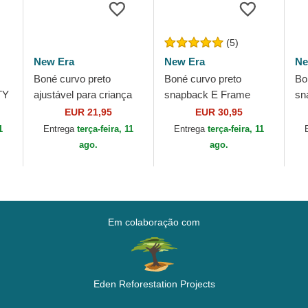
(5)
New Era
New Era
Ne
Boné curvo preto
Boné curvo preto
Bo
TY
ajustável para criança
snapback E Frame
sn
Las
9FORTY The League
Essential da Las Vegas
Cr
EUR 21,95
EUR 30,95
a
da Las Vegas Raiders
Raiders NFL da New
Ve
1
Entrega
terça-feira, 11
Entrega
terça-feira, 11
NFL da New Era
Era
Ne
ago.
ago.
Em colaboração com
Eden Reforestation Projects