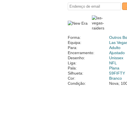
Forma:
Outros B
Equipa:
Las Vega
Para:
Adulto
Encerramento:
Ajustado
Desenho:
Unissex
Liga:
NFL
Pala:
Plana
Silhueta:
59FIFTY
Cor:
Branco
Condição:
Nova; 100