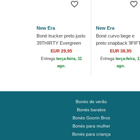
New Era
New Era
Boné trucker preto justo
Boné curvo bege e
39THIRTY Evergreen
preto snapback 9FIF
Neo da Las Vegas
A Frame Classic da 
EUR 29,95
EUR 38,95
Raiders NFL da New
Vegas Raiders NFL d
Entrega
terça-feira, 11
Entrega
terça-feira, 1
Era
New Era
ago.
ago.
Bonés de verão
Bonés baratos
Bonés Goorin Bros
Bonés para mulher
Bonés para criança