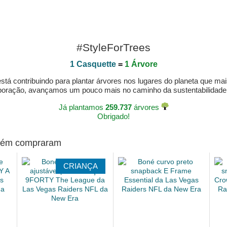
#StyleForTrees
1 Casquette
=
1 Árvore
á contribuindo para plantar árvores nos lugares do planeta que mai
aboração, avançamos um pouco mais no caminho da sustentabilidad
Já plantamos
259.737
árvores
Obrigado!
mbém compraram
CRIANÇA