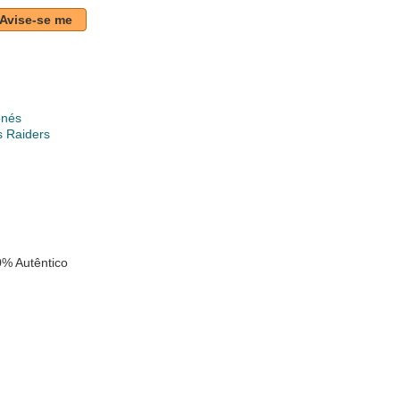
Avise-se me
onés
s Raiders
% Autêntico