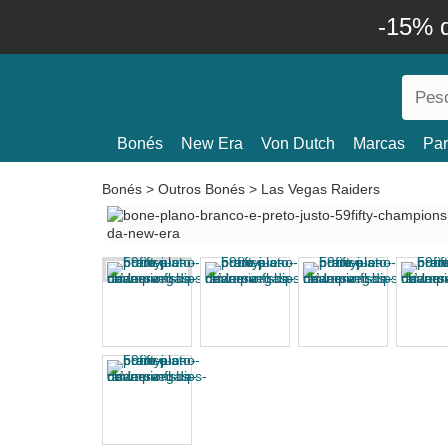
-15% 
Bonés
New Era
Von Dutch
Marcas
Par
Bonés
>
Outros Bonés
>
Las Vegas Raiders