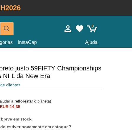
H2026
0
gorias
InstaCap
Ajuda
preto justo 59FIFTY Championships
s NFL da New Era
 de clientes
 ajudar a
reflorestar
o planeta)
EUR 14,65
 breve em stock
ndo estiver novamente em estoque?