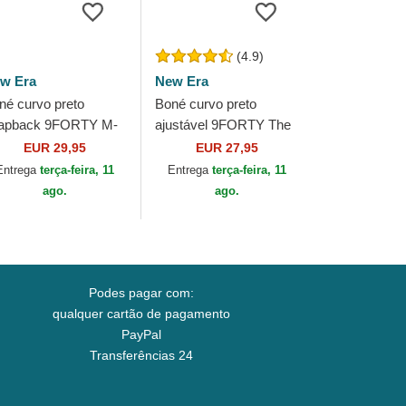
(4.9)
w Era
New Era
né curvo preto
Boné curvo preto
apback 9FORTY M-
ajustável 9FORTY The
own Team da Las
League da Las Vegas
EUR 29,95
EUR 27,95
gas Raiders NFL da
Raiders NFL da New
Entrega
terça-feira, 11
Entrega
terça-feira, 11
w Era
Era
ago.
ago.
Podes pagar com:
qualquer cartão de pagamento
PayPal
Transferências 24