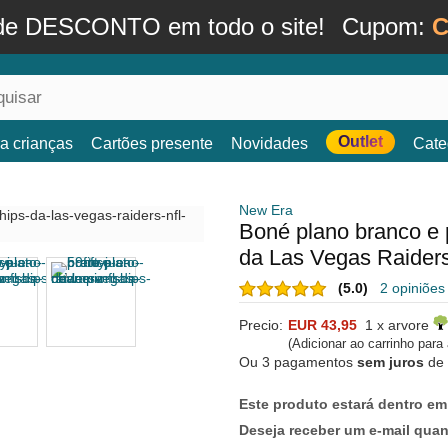
de DESCONTO em todo o site!
Cupom:
C
Outlet
a crianças
Cartões presente
Novidades
Cate
New Era
Boné plano branco e 
da Las Vegas Raider
(5.0)
2 opiniões
Precio:
EUR 43,95
1 x arvore
(Adicionar ao carrinho para
Ou 3 pagamentos
sem juros
de
Este produto estará dentro em
Deseja receber um e-mail qua