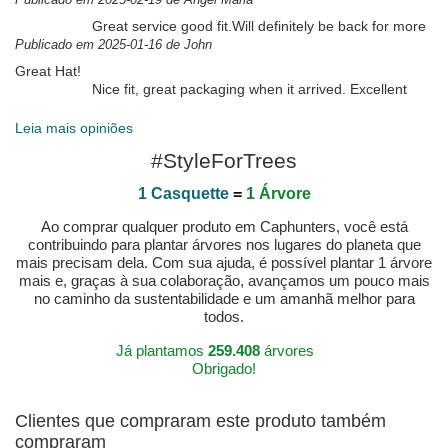
Great service good fit.Will definitely be back for more
Publicado em 2025-01-16 de John
Great Hat!
Nice fit, great packaging when it arrived. Excellent
overall.
Publicado em 2025-01-10 de Kris
Leia mais opiniões
#StyleForTrees
1 Casquette
=
1 Árvore
Ao comprar qualquer produto em Caphunters, você está
contribuindo para plantar árvores nos lugares do planeta que
mais precisam dela. Com sua ajuda, é possível plantar 1 árvore
mais e, graças à sua colaboração, avançamos um pouco mais
no caminho da sustentabilidade e um amanhã melhor para
todos.
Já plantamos
259.408
árvores
Obrigado!
Clientes que compraram este produto também
compraram