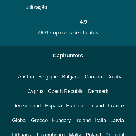
utilização
4.9
49317 opiniões de clientes
Caphunters
Austria
Belgique
Bulgaria
Canada
Croatia
Cyprus
Czech Republic
Denmark
Deutschland
España
Estonia
Finland
France
Global
Greece
Hungary
Ireland
Italia
Latvia
Lithuania
Luxembourg
Malta
Poland
Portugal