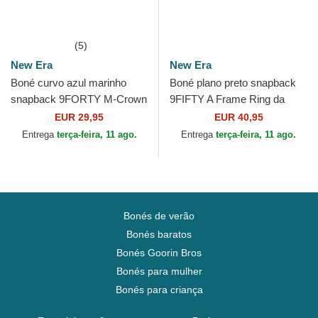
(5)
New Era
New Era
Boné curvo azul marinho
Boné plano preto snapback
snapback 9FORTY M-Crown
9FIFTY A Frame Ring da
Player Replica da Detroit
Detroit Tigers MLB da New
EUR 29,95
EUR 40,95
Tigers MLB da New Era
Era
Entrega
terça-feira, 11 ago.
Entrega
terça-feira, 11 ago.
Bonés de verão
Bonés baratos
Bonés Goorin Bros
Bonés para mulher
Bonés para criança