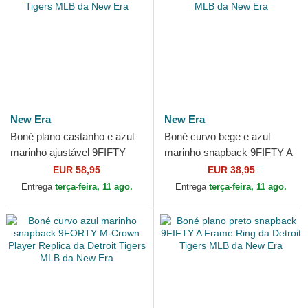
New Era
New Era
Boné plano castanho e azul
Boné curvo bege e azul
marinho ajustável 9FIFTY
marinho snapback 9FIFTY A
Retro Crown Wool Pinstripe
Frame Classic da Detroit
EUR 58,95
EUR 38,95
da Detroit Tigers...
Tigers MLB da New Era
Entrega
terça-feira, 11 ago.
Entrega
terça-feira, 11 ago.