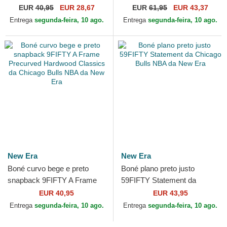
Draft 2024 da Chicago Bulls
Elements Fire Pin da Miami
EUR
40,95
EUR 28,67
EUR
61,95
EUR 43,37
NBA da New Era
Heat NBA da New Era
Entrega
segunda-feira, 10 ago.
Entrega
segunda-feira, 10 ago.
New Era
New Era
Boné curvo bege e preto
Boné plano preto justo
snapback 9FIFTY A Frame
59FIFTY Statement da
Precurved Hardwood
Chicago Bulls NBA da New
EUR 40,95
EUR 43,95
Classics da Chicago Bulls
Era
Entrega
segunda-feira, 10 ago.
Entrega
segunda-feira, 10 ago.
NBA...