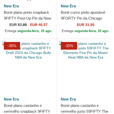
New Era
New Era
Boné plano preto snapback
Boné curvo preto ajustável
9FIFTY Post-Up Pin da New
9FORTY Pin da Chicago
York Yankees MLB da New
Bulls NBA da New Era
EUR
57,95
EUR 40,57
EUR 31,95
Era
Entrega
segunda-feira, 10 ago.
Entrega
segunda-feira, 10 ago.
-30%
-30%
New Era
New Era
Boné plano castanho e
Boné plano castanho e
vermelho snapback 9FIFTY
vermelho justo 59FIFTY The