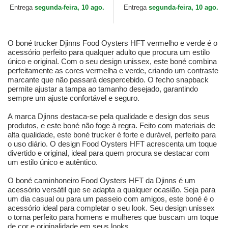
Entrega
segunda-feira, 10 ago.
Entrega
segunda-feira, 10 ago.
O boné trucker Djinns Food Oysters HFT vermelho e verde é o
acessório perfeito para qualquer adulto que procura um estilo
único e original. Com o seu design unissex, este boné combina
perfeitamente as cores vermelha e verde, criando um contraste
marcante que não passará despercebido. O fecho snapback
permite ajustar a tampa ao tamanho desejado, garantindo
sempre um ajuste confortável e seguro.
A marca Djinns destaca-se pela qualidade e design dos seus
produtos, e este boné não foge à regra. Feito com materiais de
alta qualidade, este boné trucker é forte e durável, perfeito para
o uso diário. O design Food Oysters HFT acrescenta um toque
divertido e original, ideal para quem procura se destacar com
um estilo único e autêntico.
O boné caminhoneiro Food Oysters HFT da Djinns é um
acessório versátil que se adapta a qualquer ocasião. Seja para
um dia casual ou para um passeio com amigos, este boné é o
acessório ideal para completar o seu look. Seu design unissex
o torna perfeito para homens e mulheres que buscam um toque
de cor e originalidade em seus looks.