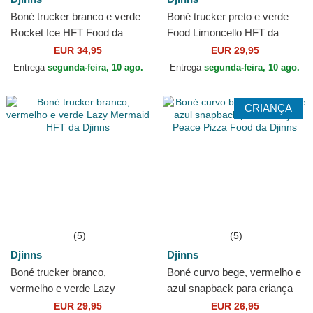
Boné trucker branco e verde
Boné trucker preto e verde
Rocket Ice HFT Food da
Food Limoncello HFT da
Djinns
Djinns
EUR 34,95
EUR 29,95
Entrega
segunda-feira, 10 ago.
Entrega
segunda-feira, 10 ago.
CRIANÇA
(5)
(5)
Djinns
Djinns
Boné trucker branco,
Boné curvo bege, vermelho e
vermelho e verde Lazy
azul snapback para criança
Mermaid HFT da Djinns
Peace Pizza Food da Djinns
EUR 29,95
EUR 26,95