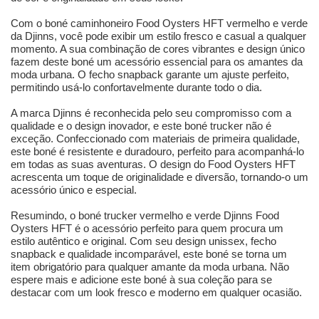
Com o boné caminhoneiro Food Oysters HFT vermelho e verde
da Djinns, você pode exibir um estilo fresco e casual a qualquer
momento. A sua combinação de cores vibrantes e design único
fazem deste boné um acessório essencial para os amantes da
moda urbana. O fecho snapback garante um ajuste perfeito,
permitindo usá-lo confortavelmente durante todo o dia.
A marca Djinns é reconhecida pelo seu compromisso com a
qualidade e o design inovador, e este boné trucker não é
exceção. Confeccionado com materiais de primeira qualidade,
este boné é resistente e duradouro, perfeito para acompanhá-lo
em todas as suas aventuras. O design do Food Oysters HFT
acrescenta um toque de originalidade e diversão, tornando-o um
acessório único e especial.
Resumindo, o boné trucker vermelho e verde Djinns Food
Oysters HFT é o acessório perfeito para quem procura um
estilo autêntico e original. Com seu design unissex, fecho
snapback e qualidade incomparável, este boné se torna um
item obrigatório para qualquer amante da moda urbana. Não
espere mais e adicione este boné à sua coleção para se
destacar com um look fresco e moderno em qualquer ocasião.