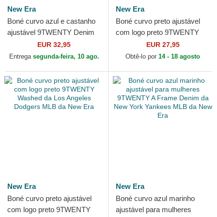
New Era
New Era
Boné curvo azul e castanho
Boné curvo preto ajustável
ajustável 9TWENTY Denim
com logo preto 9TWENTY
Midi da Los Angeles Lakers
Washed da New York
EUR 32,95
EUR 27,95
NBA da New Era
Yankees MLB da New Era
Entrega
segunda-feira, 10 ago.
Obtê-lo por
14 - 18 agosto
New Era
New Era
Boné curvo preto ajustável
Boné curvo azul marinho
com logo preto 9TWENTY
ajustável para mulheres