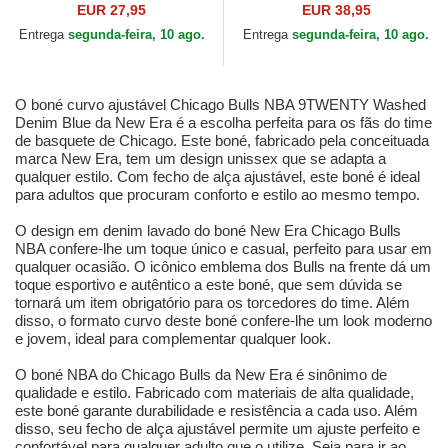
Washed da Los Angeles
9TWENTY A Frame Denim
EUR 27,95
EUR 38,95
Dodgers MLB da New Era
da New York Yankees MLB
Entrega
segunda-feira, 10 ago.
Entrega
segunda-feira, 10 ago.
da...
O boné curvo ajustável Chicago Bulls NBA 9TWENTY Washed
Denim Blue da New Era é a escolha perfeita para os fãs do time
de basquete de Chicago. Este boné, fabricado pela conceituada
marca New Era, tem um design unissex que se adapta a
qualquer estilo. Com fecho de alça ajustável, este boné é ideal
para adultos que procuram conforto e estilo ao mesmo tempo.
O design em denim lavado do boné New Era Chicago Bulls
NBA confere-lhe um toque único e casual, perfeito para usar em
qualquer ocasião. O icônico emblema dos Bulls na frente dá um
toque esportivo e autêntico a este boné, que sem dúvida se
tornará um item obrigatório para os torcedores do time. Além
disso, o formato curvo deste boné confere-lhe um look moderno
e jovem, ideal para complementar qualquer look.
O boné NBA do Chicago Bulls da New Era é sinônimo de
qualidade e estilo. Fabricado com materiais de alta qualidade,
este boné garante durabilidade e resistência a cada uso. Além
disso, seu fecho de alça ajustável permite um ajuste perfeito e
confortável para qualquer adulto que o utilize. Seja para ir ao