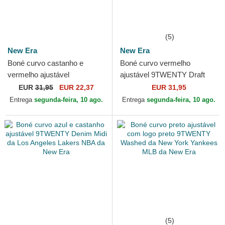
(5)
New Era
New Era
Boné curvo castanho e
Boné curvo vermelho
vermelho ajustável
ajustável 9TWENTY Draft
9TWENTY Draft 2024 da
Edition 2023 da Chicago Bulls
EUR
31,95
EUR 22,37
EUR 31,95
Chicago Bulls NBA da New
NBA da New Era
Entrega
segunda-feira, 10 ago.
Entrega
segunda-feira, 10 ago.
Era
(5)