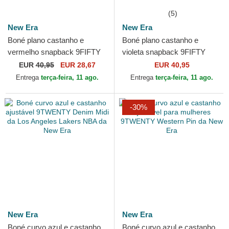
(5)
New Era
New Era
Boné plano castanho e
Boné plano castanho e
vermelho snapback 9FIFTY
violeta snapback 9FIFTY
Draft 2024 da Chicago Bulls
Draft 2024 da Los Angeles
EUR
40,95
EUR 28,67
EUR 40,95
NBA da New Era
Lakers NBA da New Era
Entrega
terça-feira, 11 ago.
Entrega
terça-feira, 11 ago.
-30%
New Era
New Era
Boné curvo azul e castanho
Boné curvo azul e castanho