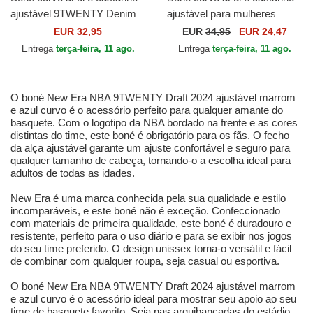
ajustável 9TWENTY Denim
ajustável para mulheres
Midi da Los Angeles Lakers
9TWENTY Western Pin da
EUR 32,95
EUR
34,95
EUR 24,47
NBA da New Era
New Era
Entrega
terça-feira, 11 ago.
Entrega
terça-feira, 11 ago.
O boné New Era NBA 9TWENTY Draft 2024 ajustável marrom
e azul curvo é o acessório perfeito para qualquer amante do
basquete. Com o logotipo da NBA bordado na frente e as cores
distintas do time, este boné é obrigatório para os fãs. O fecho
da alça ajustável garante um ajuste confortável e seguro para
qualquer tamanho de cabeça, tornando-o a escolha ideal para
adultos de todas as idades.
New Era é uma marca conhecida pela sua qualidade e estilo
incomparáveis, e este boné não é exceção. Confeccionado
com materiais de primeira qualidade, este boné é duradouro e
resistente, perfeito para o uso diário e para se exibir nos jogos
do seu time preferido. O design unissex torna-o versátil e fácil
de combinar com qualquer roupa, seja casual ou esportiva.
O boné New Era NBA 9TWENTY Draft 2024 ajustável marrom
e azul curvo é o acessório ideal para mostrar seu apoio ao seu
time de basquete favorito. Seja nas arquibancadas do estádio