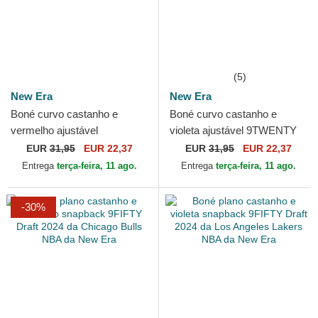
(5)
New Era
New Era
Boné curvo castanho e
Boné curvo castanho e
vermelho ajustável
violeta ajustável 9TWENTY
9TWENTY Draft 2024 da
Draft 2024 da Los Angeles
EUR
31,95
EUR 22,37
EUR
31,95
EUR 22,37
Chicago Bulls NBA da New
Lakers NBA da New Era
Entrega
terça-feira, 11 ago.
Entrega
terça-feira, 11 ago.
Era
-30%