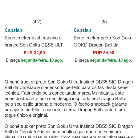
(4.7)
(5)
Capslab
Capslab
Boné trucker azul marinho e
Boné trucker preto Son Goku
branco Son Goku DBS5 ULT
GOKD Dragon Ball da
Dragon Ball da Capslab
Capslab
EUR 34,90
EUR 34,90
Entrega
segunda-feira, 10 ago.
Entrega
segunda-feira, 10 ago.
O boné trucker preto Son Goku Ultra Instinct DBS5 SIG Dragon
Ball da Capslab é o acessório perfeito para os fãs desta série
icônica. Fabricado pela conceituada marca Munbatala, este
boné destaca-se pelo seu design inspirado em Dragon Ball e
pelo seu estilo urbano e moderno. O fecho snapback garante
um ajuste perfeito, enquanto o tema Dragon Ball confere um
toque único e original.
O boné trucker preto Son Goku Ultra Instinct DBS5 SIG Dragon
Ball da Capslab é ideal para adultos que querem exibir um
visual casual, mas ousado. Com detalhes em tons vibrantes e o