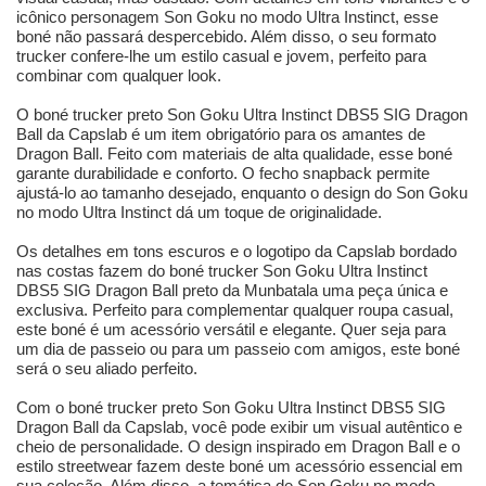
icônico personagem Son Goku no modo Ultra Instinct, esse
boné não passará despercebido. Além disso, o seu formato
trucker confere-lhe um estilo casual e jovem, perfeito para
combinar com qualquer look.
O boné trucker preto Son Goku Ultra Instinct DBS5 SIG Dragon
Ball da Capslab é um item obrigatório para os amantes de
Dragon Ball. Feito com materiais de alta qualidade, esse boné
garante durabilidade e conforto. O fecho snapback permite
ajustá-lo ao tamanho desejado, enquanto o design do Son Goku
no modo Ultra Instinct dá um toque de originalidade.
Os detalhes em tons escuros e o logotipo da Capslab bordado
nas costas fazem do boné trucker Son Goku Ultra Instinct
DBS5 SIG Dragon Ball preto da Munbatala uma peça única e
exclusiva. Perfeito para complementar qualquer roupa casual,
este boné é um acessório versátil e elegante. Quer seja para
um dia de passeio ou para um passeio com amigos, este boné
será o seu aliado perfeito.
Com o boné trucker preto Son Goku Ultra Instinct DBS5 SIG
Dragon Ball da Capslab, você pode exibir um visual autêntico e
cheio de personalidade. O design inspirado em Dragon Ball e o
estilo streetwear fazem deste boné um acessório essencial em
sua coleção. Além disso, a temática de Son Goku no modo