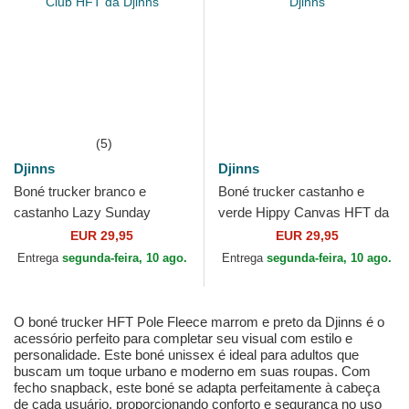
(5)
Djinns
Djinns
Boné trucker branco e
Boné trucker castanho e
castanho Lazy Sunday
verde Hippy Canvas HFT da
Coffee Club HFT da Djinns
Djinns
EUR 29,95
EUR 29,95
Entrega
segunda-feira, 10 ago.
Entrega
segunda-feira, 10 ago.
O boné trucker HFT Pole Fleece marrom e preto da Djinns é o
acessório perfeito para completar seu visual com estilo e
personalidade. Este boné unissex é ideal para adultos que
buscam um toque urbano e moderno em suas roupas. Com
fecho snapback, este boné se adapta perfeitamente à cabeça
de cada usuário, proporcionando conforto e segurança no uso