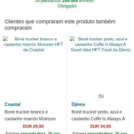
Já plantamos
259.589
árvores
Obrigado!
Clientes que compraram este produto também
compraram
(5)
Coastal
Djinns
Boné trucker branco e
Boné trucker preto, azul e
castanho marrón Moinzen
castanho Coffe Is Always A
HFT da Coastal
Good Idea HFT Food da
EUR 29,95
EUR 34,95
Djinns
Entrega
segunda-feira, 10 ago.
Entrega
segunda-feira, 10 ago.