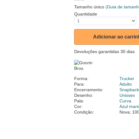
Tamanho único
(Guia de tamanh
Quantidade
Adicionar ao carri
Devoluções garantidas 30 dias
Forma:
Trucker
Para:
Adulto
Encerramento:
Snapbac
Desenho:
Unissex
Pala:
Curva
Cor:
Azul mari
Condição:
Nova; 100