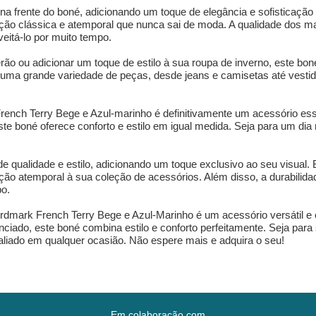
 na frente do boné, adicionando um toque de elegância e sofisticação
 clássica e atemporal que nunca sai de moda. A qualidade dos mate
veitá-lo por muito tempo.
rão ou adicionar um toque de estilo à sua roupa de inverno, este bo
 uma grande variedade de peças, desde jeans e camisetas até vestido
rench Terry Bege e Azul-marinho é definitivamente um acessório es
 boné oferece conforto e estilo em igual medida. Seja para um dia 
 de qualidade e estilo, adicionando um toque exclusivo ao seu visua
o atemporal à sua coleção de acessórios. Além disso, a durabilidade
po.
ordmark French Terry Bege e Azul-Marinho é um acessório versátil e
nciado, este boné combina estilo e conforto perfeitamente. Seja para
 aliado em qualquer ocasião. Não espere mais e adquira o seu!
Em colaboração com