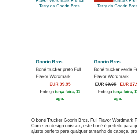
Goorin Bros.
Goorin Bros.
Boné trucker preto Full
Boné trucker verde Fu
Flavor Wordmark
Flavor Wordmark
French Terry da Goorin
French Terry da Goor
EUR 39,95
EUR
39,95
EUR 27,
Bros.
Bros.
Entrega
terça-feira, 11
Entrega
terça-feira, 1
ago.
ago.
O boné Trucker Goorin Bros. Full Flavor Wordmark F
Com seu design unissex, este boné é perfeito para 
ajuste perfeito para qualquer tamanho de cabeça, pro