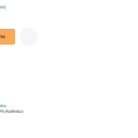
os)
nho
k
nho
% Autêntico