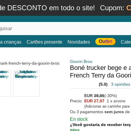
de DESCONTO em todo o site!
Cupom:
C
Outlet
a crianças
Cartões presente
Novidades
Cate
Goorin Bros.
Boné trucker bege e 
French Terry da Goor
(5.0)
3 opiniões
EUR
39,95
(-30%)
Precio:
EUR 27,97
1 x arvore
(Adicionar ao carrinho para
Ou 3 pagamentos
sem juros
de
En stock
¿Você gostaria de receber terç
mins