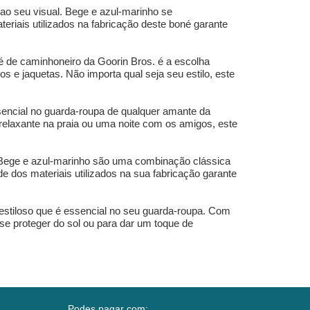
 ao seu visual. Bege e azul-marinho se
riais utilizados na fabricação deste boné garante
né de caminhoneiro da Goorin Bros. é a escolha
s e jaquetas. Não importa qual seja seu estilo, este
sencial no guarda-roupa de qualquer amante da
relaxante na praia ou uma noite com os amigos, este
l. Bege e azul-marinho são uma combinação clássica
 dos materiais utilizados na sua fabricação garante
 estiloso que é essencial no seu guarda-roupa. Com
 se proteger do sol ou para dar um toque de
Podes pagar com: