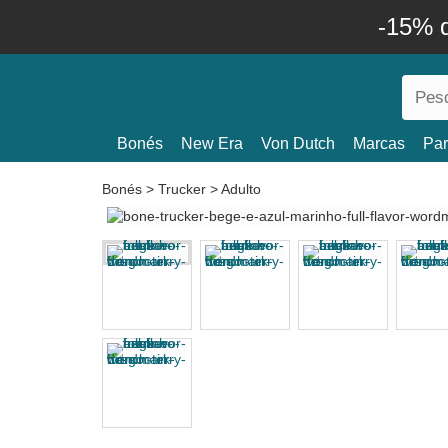
-15% 
Bonés
New Era
Von Dutch
Marcas
Par
Bonés
>
Trucker
>
Adulto