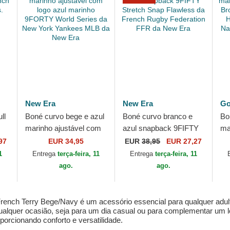
New Era
New Era
Go
ll
Boné curvo bege e azul
Boné curvo branco e
Bo
marinho ajustável com
azul snapback 9FIFTY
ma
in
logo azul marinho
Stretch Snap Flawless
Go
97
EUR 34,95
EUR
38,95
EUR 27,27
9FORTY World Series
da French Rugby
Th
1
Entrega
terça-feira, 11
Entrega
terça-feira, 11
da New York...
Federation FFR da...
Fa
ago.
ago.
rench Terry Bege/Navy é um acessório essencial para qualquer adul
qualquer ocasião, seja para um dia casual ou para complementar um
porcionando conforto e versatilidade.