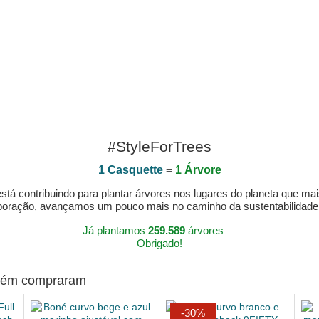
#StyleForTrees
1 Casquette
=
1 Árvore
á contribuindo para plantar árvores nos lugares do planeta que mai
aboração, avançamos um pouco mais no caminho da sustentabilidad
Já plantamos
259.589
árvores
Obrigado!
mbém compraram
-30%