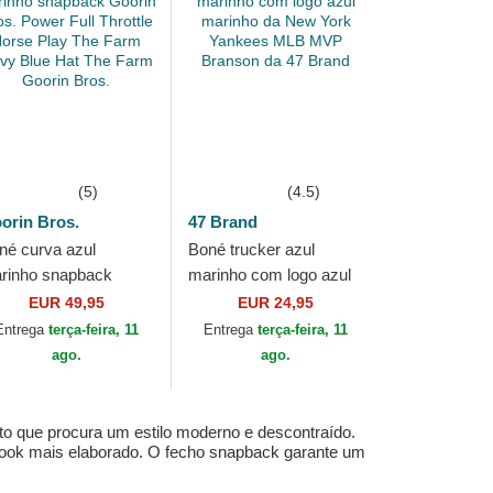
(5)
(4.5)
orin Bros.
47 Brand
né curva azul
Boné trucker azul
rinho snapback
marinho com logo azul
orin Bros. Power Full
marinho da New York
EUR 49,95
EUR 24,95
rottle Horse Play The
Yankees MLB MVP
Entrega
terça-feira, 11
Entrega
terça-feira, 11
rm Navy Blue...
Branson da 47 Brand
ago.
ago.
to que procura um estilo moderno e descontraído.
 look mais elaborado. O fecho snapback garante um