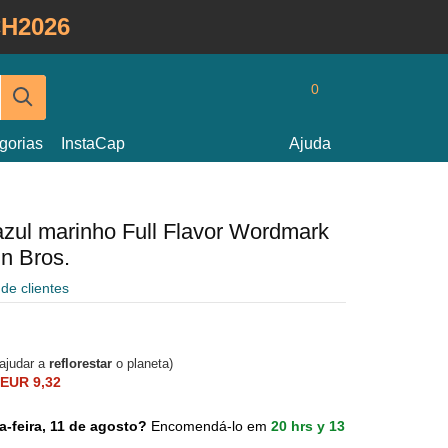
H2026
0
gorias
InstaCap
Ajuda
azul marinho Full Flavor Wordmark
in Bros.
 de clientes
 ajudar a
reflorestar
o planeta)
EUR 9,32
a-feira, 11 de agosto?
Encomendá-lo em
20 hrs y 13