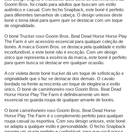
Goorin Bros. foi criado para adultos que buscam um estilo
autêntico e casual. Com fecho Snapback, este boné é perfeito
para diferentes tamanhos de cabeça. O design unissex deste
boné o torna ideal para quem quer se destacar com um toque
de originalidade.
O boné Trucker roxo Goorin Bros. Beat Dead Horse Horse Play
The Farm é um acessório essencial para qualquer coleção de
bonés. A marca Goorin Bros. se destaca pela qualidade e estilo
inconfundível, e este boné não é exceção. Com um design
único que representa a essência da marca, este boné é perfeito
para quem busca se destacar em qualquer ocasião.
A cor violeta deste boné trucker dá um toque de sofisticação e
originalidade que o faz se destacar dos demais. O cavalo
bordado na frente acrescenta um toque de elegância e estilo
único. O boné de caminhoneiro roxo Goorin Bros. Beat Dead
Horse Horse Play The Farm é definitivamente um item
essencial no guarda-roupa de qualquer amante de bonés.
O boné caminhoneiro roxo Goorin Bros. Beat Dead Horse
Horse Play The Farm é o complemento perfeito para qualquer
roupa casual ou esportiva. Com seu design unissex, este boné
se adapta a qualquer estilo e personalidade. O fecho Snapback
garante um ajuste perfeito e confortável, para que você possa