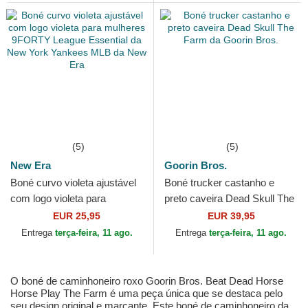
(5)
(5)
New Era
Goorin Bros.
Boné curvo violeta ajustável
Boné trucker castanho e
com logo violeta para
preto caveira Dead Skull The
mulheres 9FORTY League
Farm da Goorin Bros.
EUR 25,95
EUR 39,95
Essential da New York...
Entrega
terça-feira, 11 ago.
Entrega
terça-feira, 11 ago.
O boné de caminhoneiro roxo Goorin Bros. Beat Dead Horse
Horse Play The Farm é uma peça única que se destaca pelo
seu design original e marcante. Este boné de caminhoneiro da