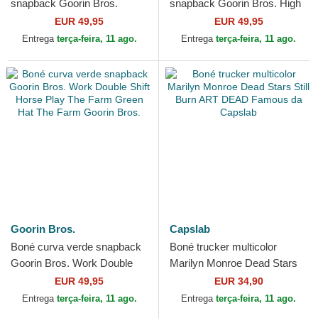
snapback Goorin Bros.
snapback Goorin Bros. High
Power Full Throttle Horse
Way Up Horse Play The
EUR 49,95
EUR 49,95
Play The Farm Navy Blue...
Farm Red Hat The Farm
Entrega
terça-feira, 11 ago.
Entrega
terça-feira, 11 ago.
Goorin...
Goorin Bros.
Capslab
Boné curva verde snapback
Boné trucker multicolor
Goorin Bros. Work Double
Marilyn Monroe Dead Stars
Shift Horse Play The Farm
Still Burn ART DEAD
EUR 49,95
EUR 34,90
Green Hat The Farm...
Famous da Capslab
Entrega
terça-feira, 11 ago.
Entrega
terça-feira, 11 ago.